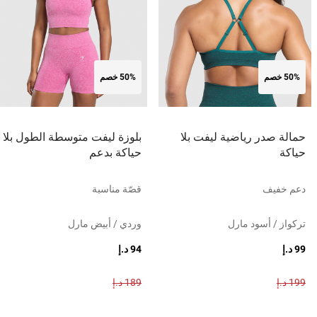
50% خصم
50% خصم
حمالة صدر رياضية ليفت بلا
بلوزة ليفت متوسطة الطول بلا
حياكة
حياكة بدعم
دعم خفيف
قصّة مناسبة
تركواز / أسود مارل
وردي / أبيض مارل
99 د.إ
94 د.إ
199 د.إ
189 د.إ