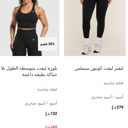
30% خصم
ليقنز ليفت كونتور سيملس
بلوزة ليفت متوسطة الطول بلا
حياكة بطبقة داعمة
قصّة مناسبة
قصّة مناسبة
أسود / أسود صخري
أسود / أسود صخري
279 د.إ
132 د.إ
189 د.إ