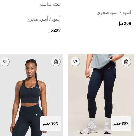
قصّة مناسبة
أسود / أسود صخري
أسود / أسود صخري
209 د.إ
299 د.إ
30% خصم
30% خصم