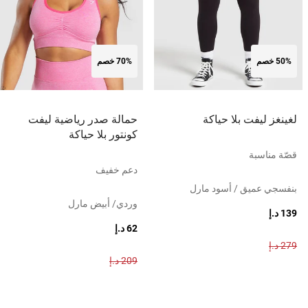
50% خصم
70% خصم
لغينغز ليفت بلا حياكة
حمالة صدر رياضية ليفت
كونتور بلا حياكة
قصّة مناسبة
دعم خفيف
بنفسجي عميق / أسود مارل
وردي/ أبيض مارل
139 د.إ
62 د.إ
279 د.إ
209 د.إ