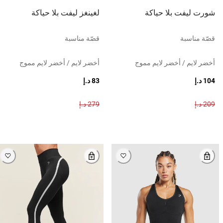
شورت ليفت بلا حياكة
لغينغز ليفت بلا حياكة
قصّة مناسبة
قصّة مناسبة
أخضر لايم / أخضر لايم مموج
أخضر لايم / أخضر لايم مموج
104 د.إ
83 د.إ
209 د.إ
279 د.إ