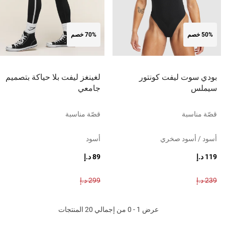
50% خصم
70% خصم
بودي سوت ليفت كونتور
لغينغز ليفت بلا حياكة بتصميم
سيملس
جامعي
قصّة مناسبة
قصّة مناسبة
أسود / أسود صخري
أسود
119 د.إ
89 د.إ
239 د.إ
299 د.إ
عرض 1 - 0 من إجمالي 20 المنتجات