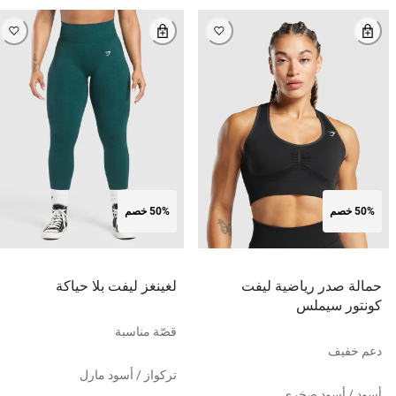
50% خصم
50% خصم
حمالة صدر رياضية ليفت
لغينغز ليفت بلا حياكة
كونتور سيملس
قصّة مناسبة
دعم خفيف
تركواز / أسود مارل
أسود / أسود صخري