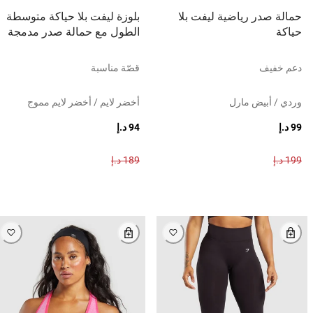
حمالة صدر رياضية ليفت بلا
بلوزة ليفت بلا حياكة متوسطة
حياكة
الطول مع حمالة صدر مدمجة
دعم خفيف
قصّة مناسبة
وردي / أبيض مارل
أخضر لايم / أخضر لايم مموج
99 د.إ
94 د.إ
199 د.إ
189 د.إ