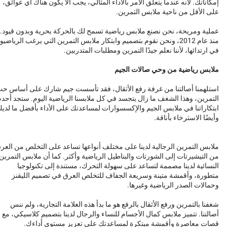
إمكاناتك. لأنه عندما يتعلق الأمر بالأداء المثالي، يجب ألا يكون هناك أي عوائق،
على الأقل من ناحية ملابس التمرين.
عملية ومريحة، نحن نصنع ملابس رياضية تسمح لك بالحركة بحرية وبدون قيود.
منذ عام 2012، ونحن نقوم بتصميم وابتكار ملابس التمرين التي يرغب الرياضيو
في ارتدائها، لأننا نعلم جيدًا التمرين ومطلبات المتدربين.
ملابس رياضية من وحي صالات الجيم
استلهمنا أصالتنا من غرفة رفع الأثقال، فقد تأسست جيم شارك على أساس ح
التمرين، وهذا الشغف ما زال يتجسد في كل ملابسنا الرياضية اليوم. ستجد أحد
ابتكاراتنا في ملابس الجيم والإكسسوارات لمساعدتك على الأداء بأفضل ما لدي
وأيضًا الاسترخاء بأناقة.
ملابس التمرين الرجالية لدينا على مختلف أنواعها تساعد على التخلص من العر
من التيشيرتات إلى الشورتات والبناطيل الرياضية وأكثر. كما أن ملابس التمرين
النسائية لدينا مصممة لتساعد على سهولة التحرك، مستندة إلى تكنولوجيا
متطورة، وأقمشة متينة وسريعة الجفاف للتخلص العرق في تصميم الليقنز
وحمالات الصدر الرياضية وغيرها.
شغفنا بالتمرين ورفع الأثقال بالرفع هو ما بدأ هذه العلامة التجارية، ولم ننس
أصالتنا. تتميز ملابس كمال الأجسام للنساء والرجال لدينا بتصميم كلاسيكي، مع
قصات معاصرة وأقمشة مبتكرة لمساعدتك على تعزيز مستوى أداءك.