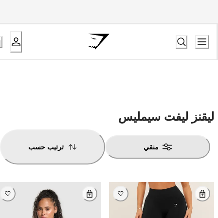
ليقنز ليفت سيمليس
منقي
ترتيب حسب