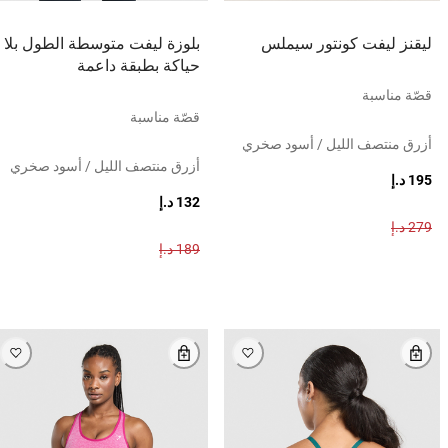
ليقنز ليفت كونتور سيملس
بلوزة ليفت متوسطة الطول بلا
حياكة بطبقة داعمة
قصّة مناسبة
قصّة مناسبة
أزرق منتصف الليل / أسود صخري
أزرق منتصف الليل / أسود صخري
195 د.إ
132 د.إ
279 د.إ
189 د.إ