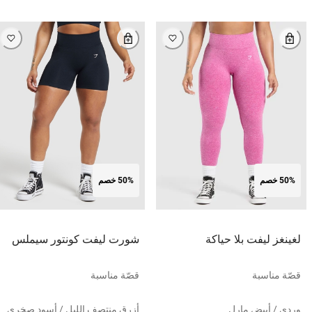
50% خصم
50% خصم
لغينغز ليفت بلا حياكة
شورت ليفت كونتور سيملس
قصّة مناسبة
قصّة مناسبة
وردي / أبيض مارل
أزرق منتصف الليل / أسود صخري