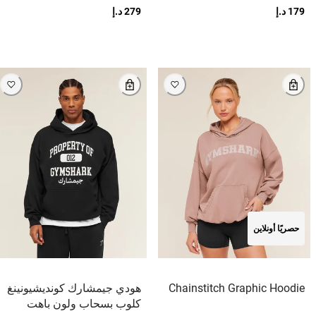
179 د.إ
279 د.إ
حصريًا أونلاين
Chainstitch Graphic Hoodie
هودي جيمشارك كونديشيونينغ
كلوب بسحاب ولون باهت