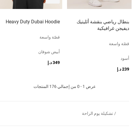
بنطال رياضي بنقشة أثليتيك
Heavy Duty Dubai Hoodie
ديفيجن غرافيكية
قصّة واسعة
قصّة واسعة
أبيض شوفان
أسود
349 د.إ
239 د.إ
عرض 1 - 0 من إجمالي 176 المنتجات
/
تشكيلة يوم الراحة