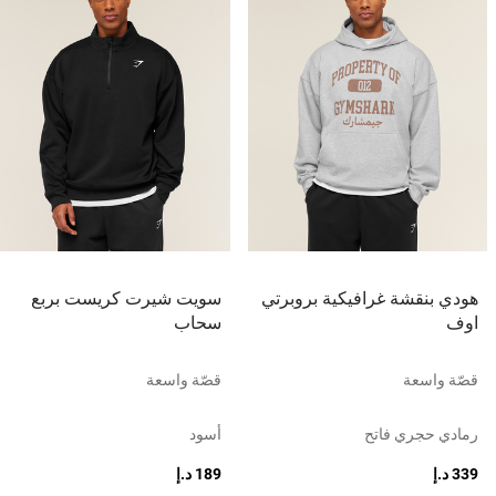
هودي بنقشة غرافيكية بروبرتي
سويت شيرت كريست بربع
اوف
سحاب
قصّة واسعة
قصّة واسعة
رمادي حجري فاتح
أسود
339 د.إ
189 د.إ