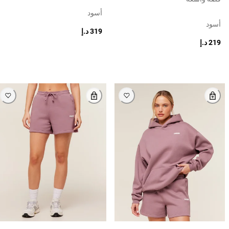
أسود
أسود
319 د.إ
219 د.إ