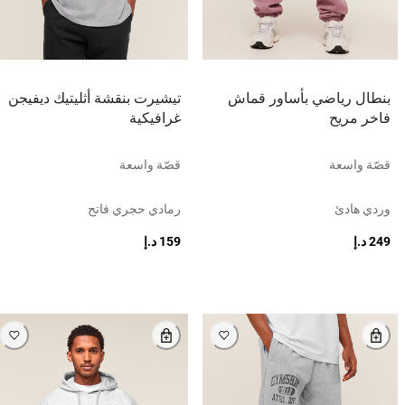
بنطال رياضي بأساور قماش
تيشيرت بنقشة أثليتيك ديفيجن
فاخر مريح
غرافيكية
قصّة واسعة
قصّة واسعة
وردي هادئ
رمادي حجري فاتح
249 د.إ
159 د.إ