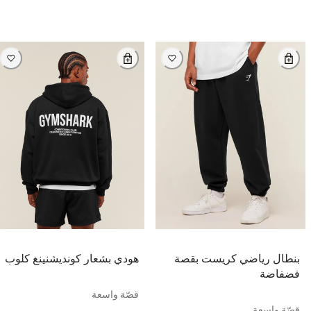
بنطال رياضي كريست بقصة
هودي بشعار كونديشنينغ كلوب
فضفاضة
قصّة واسعة
قصّة واسعة