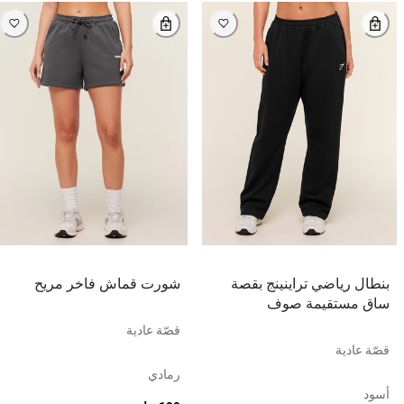
بنطال رياضي تراينينج بقصة
شورت قماش فاخر مريح
ساق مستقيمة صوف
قصّة عادية
قصّة عادية
رمادي
أسود