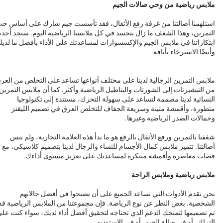
ملابس رياضية من وحي صالات الجيم
استلهمنا أصالتنا من غرفة رفع الأثقال، فقد تأسست جيم شارك على أساس ح
التمرين، وهذا الشغف ما زال يتجسد في كل ملابسنا الرياضية اليوم. ستجد أحد
ابتكاراتنا في ملابس الجيم والإكسسوارات لمساعدتك على الأداء بأفضل ما لدي
وأيضًا الاسترخاء بأناقة.
ملابس التمرين الرجالية لدينا على مختلف أنواعها تساعد على التخلص من العر
من التيشيرتات إلى الشورتات والبناطيل الرياضية وأكثر. كما أن ملابس التمرين
النسائية لدينا مصممة لتساعد على سهولة التحرك، مستندة إلى تكنولوجيا
متطورة، وأقمشة متينة وسريعة الجفاف للتخلص العرق في تصميم الليقنز
وحمالات الصدر الرياضية وغيرها.
شغفنا بالتمرين ورفع الأثقال بالرفع هو ما بدأ هذه العلامة التجارية، ولم ننس
أصالتنا. تتميز ملابس كمال الأجسام للنساء والرجال لدينا بتصميم كلاسيكي، مع
قصات معاصرة وأقمشة مبتكرة لمساعدتك على تعزيز مستوى أداءك.
ملابس رياضية وملابس الراحة
نحن نقدم الأدوات التي تساعد الجميع على أن يصبحوا في أفضل حالاتهم
الشخصية. بغض النظر عن نوع الرياضة. فإن مجموعتنا من الملابس الرياضية قد
تم تصميمها لتمنحك الدعم الذي تحتاجه لتحقيق أفضل أداء لديك، سواء كنت عل
التراك، أو في صالة الجيم، أو في الاستوديو.