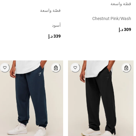
قصّة واسعة
قصّة واسعة
Chestnut Pink/wash
أسود
309 د.إ
339 د.إ