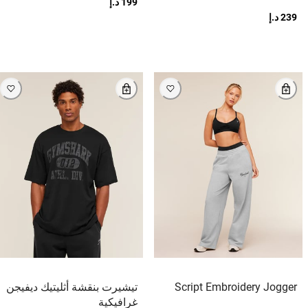
199 د.إ
239 د.إ
Script Embroidery Jogger
تيشيرت بنقشة أثليتيك ديفيجن
غرافيكية