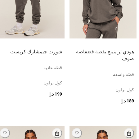
هودي تراينينج بقصة فضفاضة
شورت جيمشارك كريست
صوف
قصّة عادية
قصّة واسعة
كول براون
كول براون
199 د.إ
189 د.إ