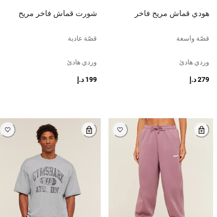
هودي قماش مريح فاخر
شورت قماش فاخر مريح
قصّة واسعة
قصّة عادية
وردي هادئ
وردي هادئ
279 د.إ
199 د.إ