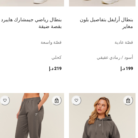
بنطال أرايفل بتفاصيل بلون
بنطال رياضي جيمشارك هايبرد
مغاير
بقصة ضيقة
قصّة عادية
قصّة واسعة
أسود / رمادي عقيقي
كحلي
199 د.إ
219 د.إ