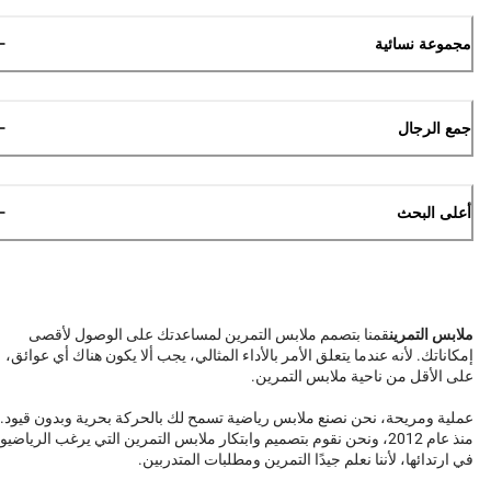
مجموعة نسائية
جمع الرجال
أعلى البحث
ملابس التمرين
قمنا بتصمم ملابس التمرين لمساعدتك على الوصول لأقصى
إمكاناتك. لأنه عندما يتعلق الأمر بالأداء المثالي، يجب ألا يكون هناك أي عوائق،
على الأقل من ناحية ملابس التمرين.
عملية ومريحة، نحن نصنع ملابس رياضية تسمح لك بالحركة بحرية وبدون قيود.
منذ عام 2012، ونحن نقوم بتصميم وابتكار ملابس التمرين التي يرغب الرياضيو
في ارتدائها، لأننا نعلم جيدًا التمرين ومطلبات المتدربين.