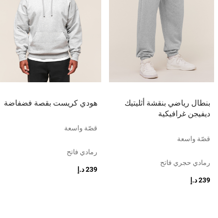
بنطال رياضي بنقشة أثليتيك
هودي كريست بقصة فضفاضة
ديفيجن غرافيكية
قصّة واسعة
قصّة واسعة
رمادي فاتح
رمادي حجري فاتح
239 د.إ
239 د.إ