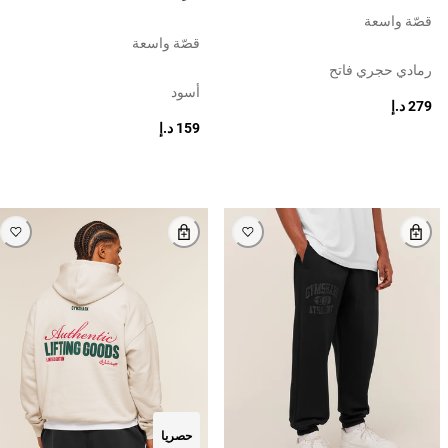
قصّة واسعة
قصّة واسعة
رمادي حجري فاتح
أسود
279 د.إ
159 د.إ
حصريا