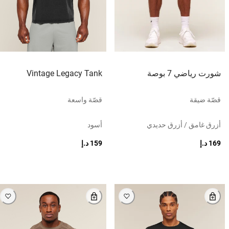
شورت رياضي 7 بوصة
Vintage Legacy Tank
قصّة ضيقة
قصّة واسعة
أزرق غامق / أزرق حديدي
أسود
169 د.إ
159 د.إ