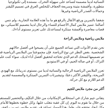
النسائية لدينا مصممة لتساعد على سهولة التحرك، مستندة إلى تكنولوجيا
متطورة، وأقمشة متينة وسريعة الجفاف للتخلص العرق في تصميم الليقنز
وحمالات الصدر الرياضية وغيرها.
شغفنا بالتمرين ورفع الأثقال بالرفع هو ما بدأ هذه العلامة التجارية، ولم ننس
أصالتنا. تتميز ملابس كمال الأجسام للنساء والرجال لدينا بتصميم كلاسيكي، مع
قصات معاصرة وأقمشة مبتكرة لمساعدتك على تعزيز مستوى أداءك.
ملابس رياضية وملابس الراحة
نحن نقدم الأدوات التي تساعد الجميع على أن يصبحوا في أفضل حالاتهم
الشخصية. بغض النظر عن نوع الرياضة. فإن مجموعتنا من الملابس الرياضية قد
تم تصميمها لتمنحك الدعم الذي تحتاجه لتحقيق أفضل أداء لديك، سواء كنت عل
التراك، أو في صالة الجيم، أو في الاستوديو.
تعزز الملابس الرياضية الرجالية والنسائية لدينا من مستوى تدريباتك مع الهودي
المريحة، والليقنز الأكثر دعمًا، وتيشيرتات التمرين المبتكرة والمصممة لتقديم
الدعم اللازم مع كل حركة.
أكثر من مجرد ملابس للجيم
يتفانى جيم شارك في استخلاص الإمكانيات من خلال التكيّف والتحضير للمستقب
من خلال ما نقوم به اليوم. إن كل عقبة نتغلب عليها، وكل خطوة نخطوها للأمام،
وكل إنجاز نحققه على طول هذا المسار تساعد في تقديم ملابس تمرين رائعة،