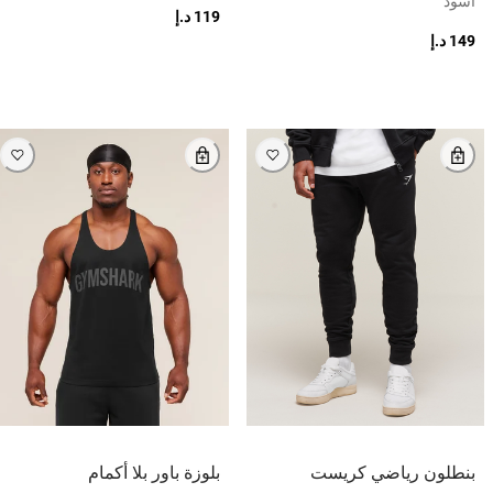
أسود
119 د.إ
149 د.إ
بنطلون رياضي كريست
بلوزة باور بلا أكمام