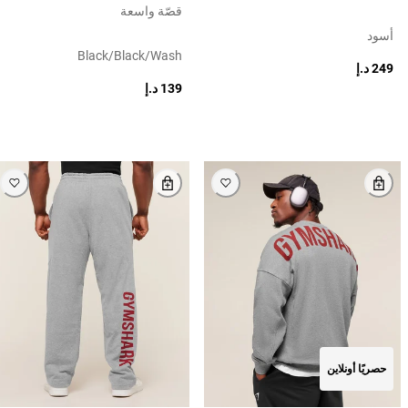
قصّة واسعة
أسود
Black/black/wash
249 د.إ
139 د.إ
حصريًا أونلاين