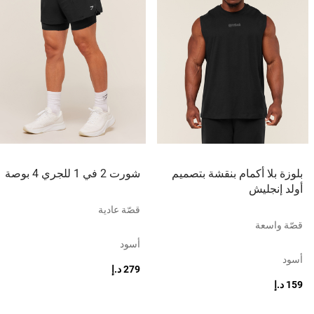
بلوزة بلا أكمام بنقشة بتصميم
شورت 2 في 1 للجري 4 بوصة
أولد إنجليش
قصّة عادية
قصّة واسعة
أسود
أسود
279 د.إ
159 د.إ