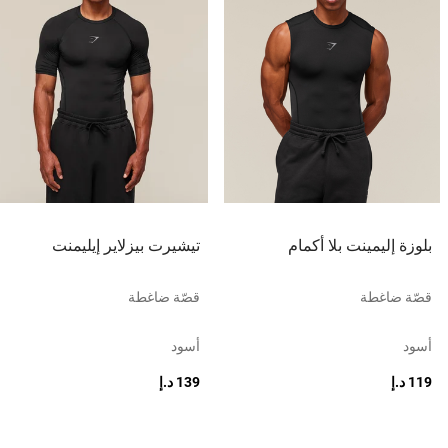
بلوزة إليمينت بلا أكمام
تيشيرت بيزلاير إيليمنت
قصّة ضاغطة
قصّة ضاغطة
أسود
أسود
119 د.إ
139 د.إ