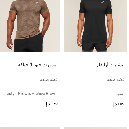
تيشيرت أرايڤال
تيشيرت جيو بلا حياكة
قصّة ضيقة
قصّة ضيقة
أسود
Lifestyle Brown/archive Brown
109 د.إ
179 د.إ