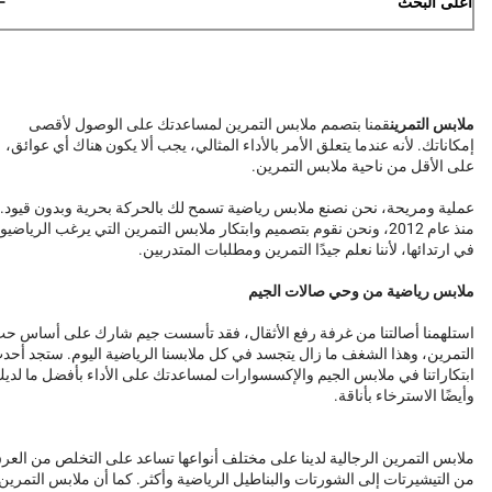
أعلى البحث
ملابس التمرين
قمنا بتصمم ملابس التمرين لمساعدتك على الوصول لأقصى
إمكاناتك. لأنه عندما يتعلق الأمر بالأداء المثالي، يجب ألا يكون هناك أي عوائق،
على الأقل من ناحية ملابس التمرين.
عملية ومريحة، نحن نصنع ملابس رياضية تسمح لك بالحركة بحرية وبدون قيود.
منذ عام 2012، ونحن نقوم بتصميم وابتكار ملابس التمرين التي يرغب الرياضيو
في ارتدائها، لأننا نعلم جيدًا التمرين ومطلبات المتدربين.
ملابس رياضية من وحي صالات الجيم
استلهمنا أصالتنا من غرفة رفع الأثقال، فقد تأسست جيم شارك على أساس ح
التمرين، وهذا الشغف ما زال يتجسد في كل ملابسنا الرياضية اليوم. ستجد أحد
ابتكاراتنا في ملابس الجيم والإكسسوارات لمساعدتك على الأداء بأفضل ما لدي
وأيضًا الاسترخاء بأناقة.
ملابس التمرين الرجالية لدينا على مختلف أنواعها تساعد على التخلص من العر
من التيشيرتات إلى الشورتات والبناطيل الرياضية وأكثر. كما أن ملابس التمرين