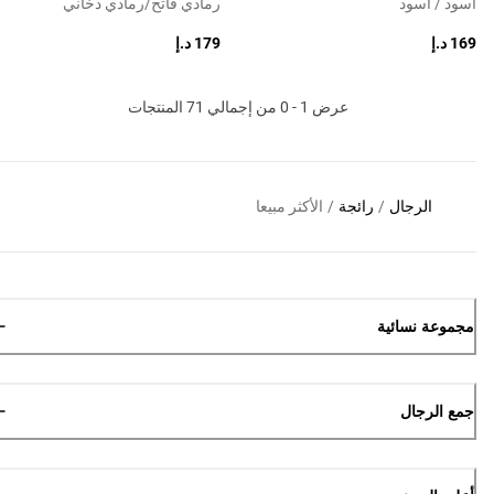
أسود / أسود
رمادي فاتح/رمادي دخاني
169 د.إ
179 د.إ
عرض 1 - 0 من إجمالي 71 المنتجات
الرجال
/
رائجة
/
الأكثر مبيعا
مجموعة نسائية
جمع الرجال