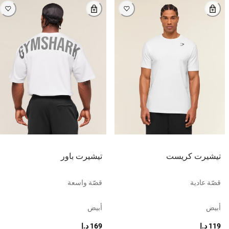
تيشيرت كريست
تيشيرت باور
قصّة عادية
قصّة واسعة
أبيض
أبيض
119 د.إ
169 د.إ