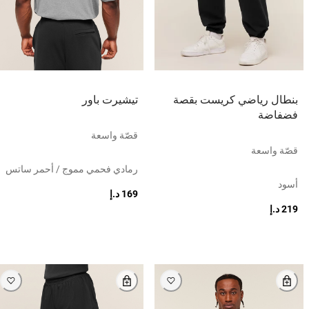
بنطال رياضي كريست بقصة
تيشيرت باور
فضفاضة
قصّة واسعة
قصّة واسعة
رمادي فحمي مموج / أحمر ساتس
أسود
169 د.إ
219 د.إ