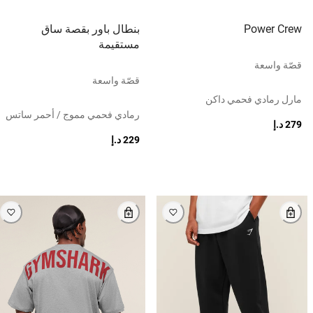
Power Crew
بنطال باور بقصة ساق
مستقيمة
قصّة واسعة
قصّة واسعة
مارل رمادي فحمي داكن
رمادي فحمي مموج / أحمر ساتس
279 د.إ
229 د.إ