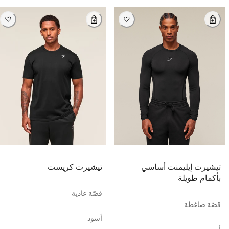
تيشيرت إيليمنت أساسي
تيشيرت كريست
بأكمام طويلة
قصّة عادية
قصّة ضاغطة
أسود