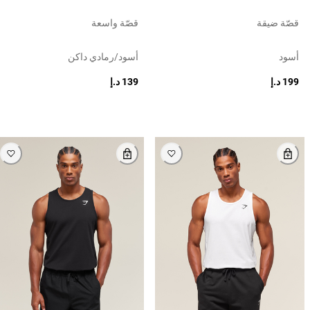
قصّة ضيقة
قصّة واسعة
أسود
أسود/رمادي داكن
199 د.إ
139 د.إ