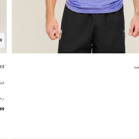
ال
نت
nt
قصّ
رم
249 د