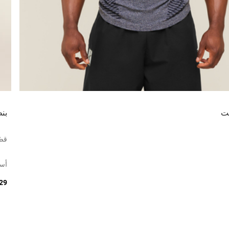
نت
بن
قصّ
أس
229 د