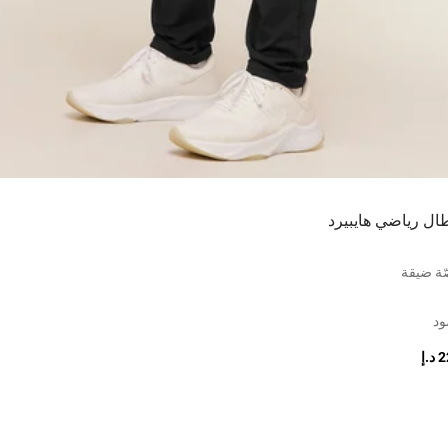
طال رياضي هايبيرد
ة ضيقة
ود
.إ