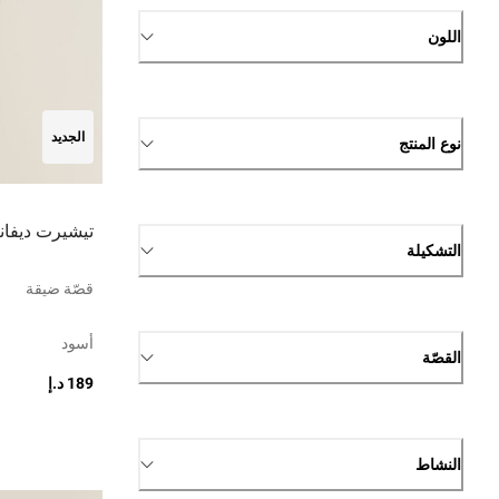
اللون
الجديد
نوع المنتج
تيشيرت ديفا
التشكيلة
قصّة ضيقة
أسود
القصّة
189 د.إ
النشاط