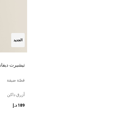
الجديد
تيشيرت ديفا
قصّة ضيقة
أزرق داكن
189 د.إ