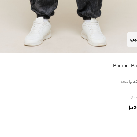
جديد
Pumper Pa
ة واسعة
ادي
.إ