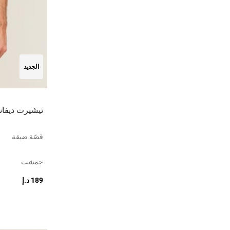
الجديد
تيشيرت ديفا
قصّة ضيقة
جمشت
189 د.إ