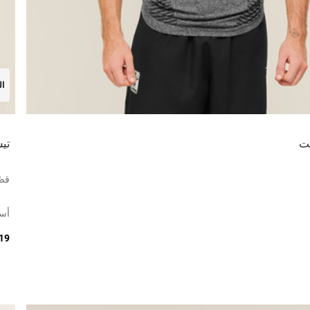
ال
نت
تي
قصّ
أس
219 د