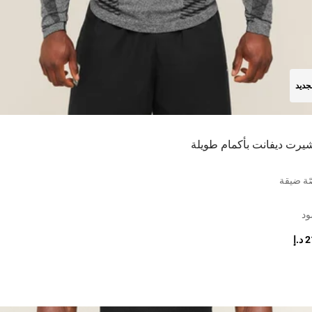
جديد
شيرت ديفانت بأكمام طويلة
ة ضيقة
ود
.إ