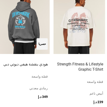
حصريا
Strength Fitness & Lifestyle
هودي بنقشة هيفي ديوتي دبي
Graphic T-Shirt
قصّة واسعة
قصّة واسعة
رمادي معدني
أبيض ناعم
349 د.إ
239 د.إ