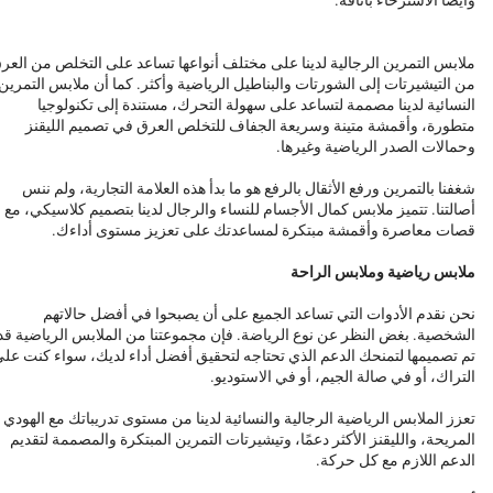
ملابس التمرين الرجالية لدينا على مختلف أنواعها تساعد على التخلص من العر
من التيشيرتات إلى الشورتات والبناطيل الرياضية وأكثر. كما أن ملابس التمرين
النسائية لدينا مصممة لتساعد على سهولة التحرك، مستندة إلى تكنولوجيا
متطورة، وأقمشة متينة وسريعة الجفاف للتخلص العرق في تصميم الليقنز
وحمالات الصدر الرياضية وغيرها.
شغفنا بالتمرين ورفع الأثقال بالرفع هو ما بدأ هذه العلامة التجارية، ولم ننس
أصالتنا. تتميز ملابس كمال الأجسام للنساء والرجال لدينا بتصميم كلاسيكي، مع
قصات معاصرة وأقمشة مبتكرة لمساعدتك على تعزيز مستوى أداءك.
ملابس رياضية وملابس الراحة
نحن نقدم الأدوات التي تساعد الجميع على أن يصبحوا في أفضل حالاتهم
الشخصية. بغض النظر عن نوع الرياضة. فإن مجموعتنا من الملابس الرياضية قد
تم تصميمها لتمنحك الدعم الذي تحتاجه لتحقيق أفضل أداء لديك، سواء كنت عل
التراك، أو في صالة الجيم، أو في الاستوديو.
تعزز الملابس الرياضية الرجالية والنسائية لدينا من مستوى تدريباتك مع الهودي
المريحة، والليقنز الأكثر دعمًا، وتيشيرتات التمرين المبتكرة والمصممة لتقديم
الدعم اللازم مع كل حركة.