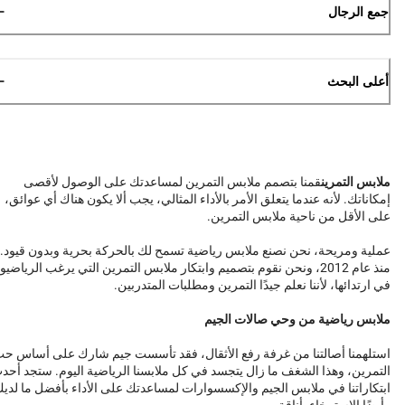
جمع الرجال
أعلى البحث
ملابس التمرين
قمنا بتصمم ملابس التمرين لمساعدتك على الوصول لأقصى
إمكاناتك. لأنه عندما يتعلق الأمر بالأداء المثالي، يجب ألا يكون هناك أي عوائق،
على الأقل من ناحية ملابس التمرين.
عملية ومريحة، نحن نصنع ملابس رياضية تسمح لك بالحركة بحرية وبدون قيود.
منذ عام 2012، ونحن نقوم بتصميم وابتكار ملابس التمرين التي يرغب الرياضيو
في ارتدائها، لأننا نعلم جيدًا التمرين ومطلبات المتدربين.
ملابس رياضية من وحي صالات الجيم
استلهمنا أصالتنا من غرفة رفع الأثقال، فقد تأسست جيم شارك على أساس ح
التمرين، وهذا الشغف ما زال يتجسد في كل ملابسنا الرياضية اليوم. ستجد أحد
ابتكاراتنا في ملابس الجيم والإكسسوارات لمساعدتك على الأداء بأفضل ما لدي
وأيضًا الاسترخاء بأناقة.