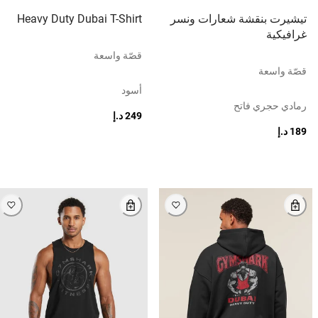
تيشيرت بنقشة شعارات ونسر
Heavy Duty Dubai T-Shirt
غرافيكية
قصّة واسعة
قصّة واسعة
أسود
رمادي حجري فاتح
249 د.إ
189 د.إ