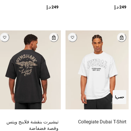
249 د.إ
249 د.إ
حصريا
Collegiate Dubai T-Shirt
تيشيرت بنقشة فلاينج ويتس
وقصة فضفاضة