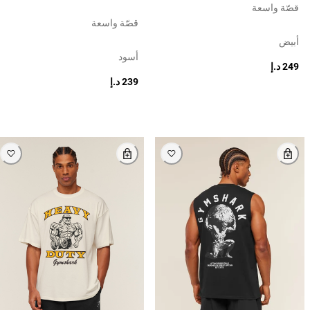
قصّة واسعة
قصّة واسعة
أبيض
أسود
249 د.إ
239 د.إ