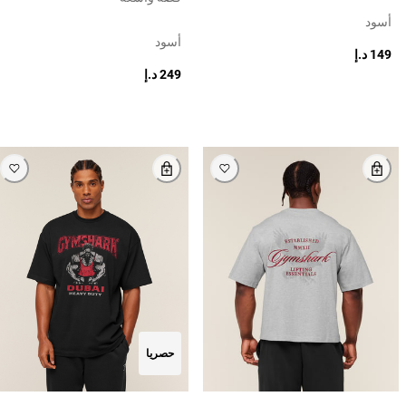
أسود
أسود
149 د.إ
249 د.إ
حصريا