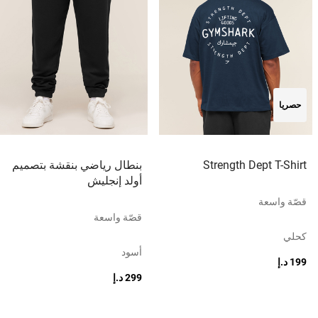
حصريا
Strength Dept T-Shirt
بنطال رياضي بنقشة بتصميم
أولد إنجليش
قصّة واسعة
قصّة واسعة
كحلي
أسود
199 د.إ
299 د.إ