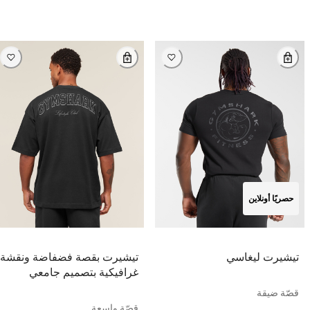
حصريًا أونلاين
تيشيرت ليغاسي
تيشيرت بقصة فضفاضة ونقشة
غرافيكية بتصميم جامعي
قصّة ضيقة
قصّة واسعة