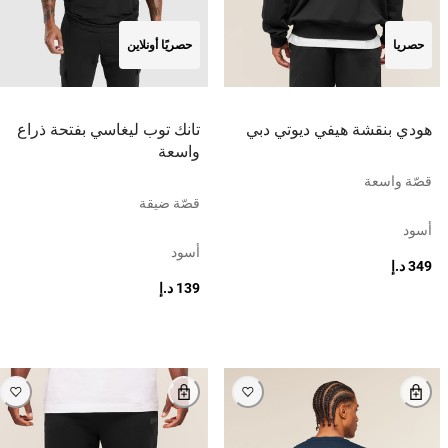
حصريا
حصريًا أونلاين
هودي بنقشة هيفي ديوتي دبي
تانك توب ليغاسي بفتحة ذراع
واسعة
قصّة واسعة
قصّة ضيقة
أسود
أسود
349 د.إ
139 د.إ