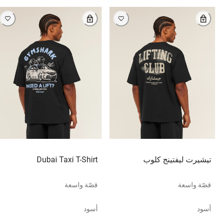
تيشيرت ليفتينج كلوب
Dubai Taxi T-Shirt
قصّة واسعة
قصّة واسعة
أسود
أسود