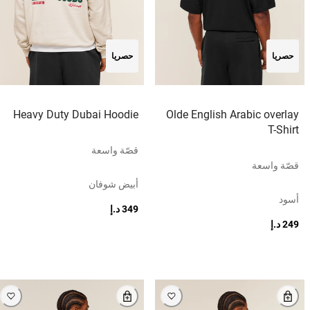
حصريا
حصريا
Heavy Duty Dubai Hoodie
Olde English Arabic overlay
T-Shirt
قصّة واسعة
قصّة واسعة
أبيض شوفان
أسود
349 د.إ
249 د.إ