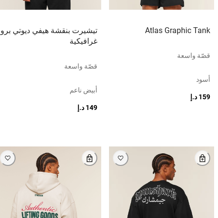
Atlas Graphic Tank
تيشيرت بنقشة هيفي ديوتي برو
غرافيكية
قصّة واسعة
قصّة واسعة
أسود
أبيض ناعم
159 د.إ
149 د.إ