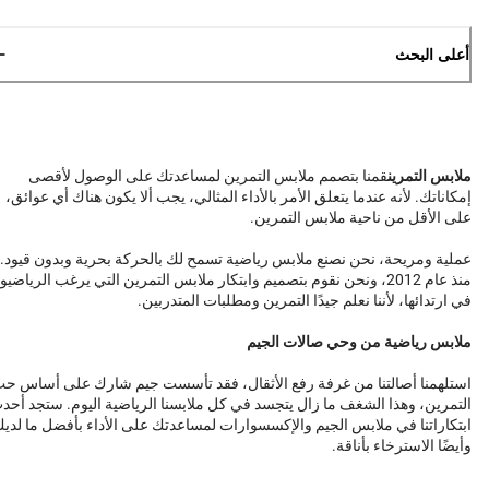
أعلى البحث
ملابس التمرين
قمنا بتصمم ملابس التمرين لمساعدتك على الوصول لأقصى
إمكاناتك. لأنه عندما يتعلق الأمر بالأداء المثالي، يجب ألا يكون هناك أي عوائق،
على الأقل من ناحية ملابس التمرين.
عملية ومريحة، نحن نصنع ملابس رياضية تسمح لك بالحركة بحرية وبدون قيود.
منذ عام 2012، ونحن نقوم بتصميم وابتكار ملابس التمرين التي يرغب الرياضيو
في ارتدائها، لأننا نعلم جيدًا التمرين ومطلبات المتدربين.
ملابس رياضية من وحي صالات الجيم
استلهمنا أصالتنا من غرفة رفع الأثقال، فقد تأسست جيم شارك على أساس ح
التمرين، وهذا الشغف ما زال يتجسد في كل ملابسنا الرياضية اليوم. ستجد أحد
ابتكاراتنا في ملابس الجيم والإكسسوارات لمساعدتك على الأداء بأفضل ما لدي
وأيضًا الاسترخاء بأناقة.