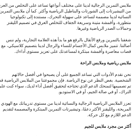
ملابس التمرين الرجالية لدينا على مختلف أنواعها تساعد على التخلص من العر
من التيشيرتات إلى الشورتات والبناطيل الرياضية وأكثر. كما أن ملابس التمرين
النسائية لدينا مصممة لتساعد على سهولة التحرك، مستندة إلى تكنولوجيا
متطورة، وأقمشة متينة وسريعة الجفاف للتخلص العرق في تصميم الليقنز
وحمالات الصدر الرياضية وغيرها.
شغفنا بالتمرين ورفع الأثقال بالرفع هو ما بدأ هذه العلامة التجارية، ولم ننس
أصالتنا. تتميز ملابس كمال الأجسام للنساء والرجال لدينا بتصميم كلاسيكي، مع
قصات معاصرة وأقمشة مبتكرة لمساعدتك على تعزيز مستوى أداءك.
ملابس رياضية وملابس الراحة
نحن نقدم الأدوات التي تساعد الجميع على أن يصبحوا في أفضل حالاتهم
الشخصية. بغض النظر عن نوع الرياضة. فإن مجموعتنا من الملابس الرياضية قد
تم تصميمها لتمنحك الدعم الذي تحتاجه لتحقيق أفضل أداء لديك، سواء كنت عل
التراك، أو في صالة الجيم، أو في الاستوديو.
تعزز الملابس الرياضية الرجالية والنسائية لدينا من مستوى تدريباتك مع الهودي
المريحة، والليقنز الأكثر دعمًا، وتيشيرتات التمرين المبتكرة والمصممة لتقديم
الدعم اللازم مع كل حركة.
أكثر من مجرد ملابس للجيم