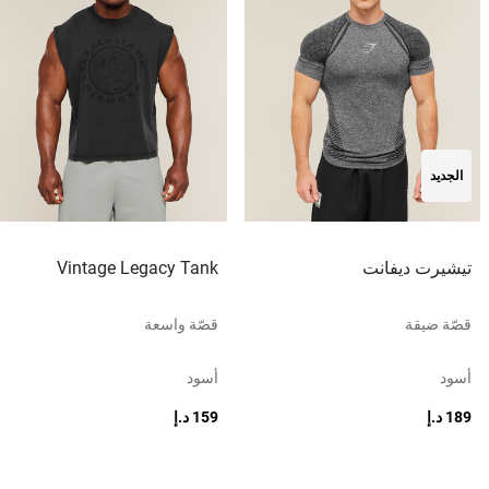
الجديد
تيشيرت ديفانت
Vintage Legacy Tank
قصّة ضيقة
قصّة واسعة
أسود
أسود
189 د.إ
159 د.إ