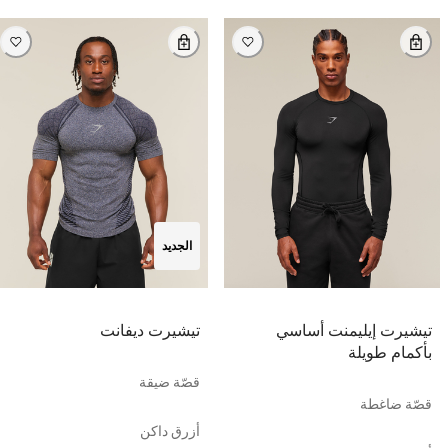
الجديد
تيشيرت إيليمنت أساسي
تيشيرت ديفانت
بأكمام طويلة
قصّة ضيقة
قصّة ضاغطة
أزرق داكن