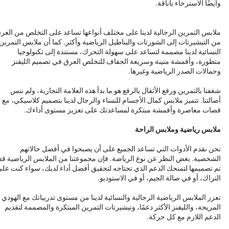
وأيضًا الاسترخاء بأناقة.
ملابس التمرين الرجالية لدينا على مختلف أنواعها تساعد على التخلص من العر
من التيشيرتات إلى الشورتات والبناطيل الرياضية وأكثر. كما أن ملابس التمرين
النسائية لدينا مصممة لتساعد على سهولة التحرك، مستندة إلى تكنولوجيا
متطورة، وأقمشة متينة وسريعة الجفاف للتخلص العرق في تصميم الليقنز
وحمالات الصدر الرياضية وغيرها.
شغفنا بالتمرين ورفع الأثقال بالرفع هو ما بدأ هذه العلامة التجارية، ولم ننس
أصالتنا. تتميز ملابس كمال الأجسام للنساء والرجال لدينا بتصميم كلاسيكي، مع
قصات معاصرة وأقمشة مبتكرة لمساعدتك على تعزيز مستوى أداءك.
ملابس رياضية وملابس الراحة
نحن نقدم الأدوات التي تساعد الجميع على أن يصبحوا في أفضل حالاتهم
الشخصية. بغض النظر عن نوع الرياضة. فإن مجموعتنا من الملابس الرياضية قد
تم تصميمها لتمنحك الدعم الذي تحتاجه لتحقيق أفضل أداء لديك، سواء كنت عل
التراك، أو في صالة الجيم، أو في الاستوديو.
تعزز الملابس الرياضية الرجالية والنسائية لدينا من مستوى تدريباتك مع الهودي
المريحة، والليقنز الأكثر دعمًا، وتيشيرتات التمرين المبتكرة والمصممة لتقديم
الدعم اللازم مع كل حركة.