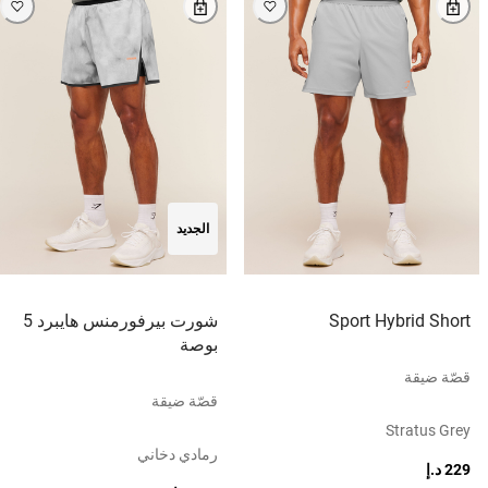
الجديد
Sport Hybrid Short
شورت بيرفورمنس هايبرد 5
بوصة
قصّة ضيقة
قصّة ضيقة
Stratus Grey
رمادي دخاني
229 د.إ