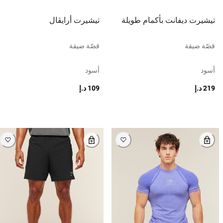
تيشيرت ديفانت بأكمام طويلة
تيشيرت أرايڤال
قصّة ضيقة
قصّة ضيقة
أسود
أسود
219 د.إ
109 د.إ