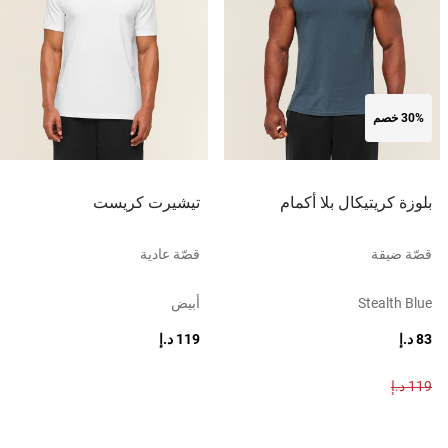
30% خصم
بلوزة كريتيكال بلا أكمام
تيشيرت كريست
قصّة ضيقة
قصّة عادية
Stealth Blue
أبيض
83 د.إ
119 د.إ
119 د.إ