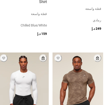
Shirt
قصّة واسعة
قصّة واسعة
رمادي
Chilled Blue/white
249 د.إ
159 د.إ