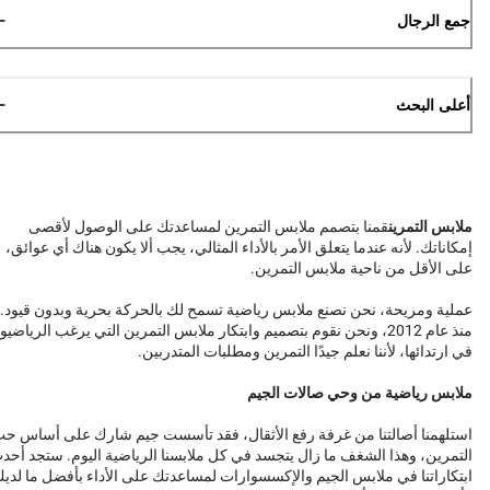
جمع الرجال
أعلى البحث
ملابس التمرين
قمنا بتصمم ملابس التمرين لمساعدتك على الوصول لأقصى
إمكاناتك. لأنه عندما يتعلق الأمر بالأداء المثالي، يجب ألا يكون هناك أي عوائق،
على الأقل من ناحية ملابس التمرين.
عملية ومريحة، نحن نصنع ملابس رياضية تسمح لك بالحركة بحرية وبدون قيود.
منذ عام 2012، ونحن نقوم بتصميم وابتكار ملابس التمرين التي يرغب الرياضيو
في ارتدائها، لأننا نعلم جيدًا التمرين ومطلبات المتدربين.
ملابس رياضية من وحي صالات الجيم
استلهمنا أصالتنا من غرفة رفع الأثقال، فقد تأسست جيم شارك على أساس ح
التمرين، وهذا الشغف ما زال يتجسد في كل ملابسنا الرياضية اليوم. ستجد أحد
ابتكاراتنا في ملابس الجيم والإكسسوارات لمساعدتك على الأداء بأفضل ما لدي