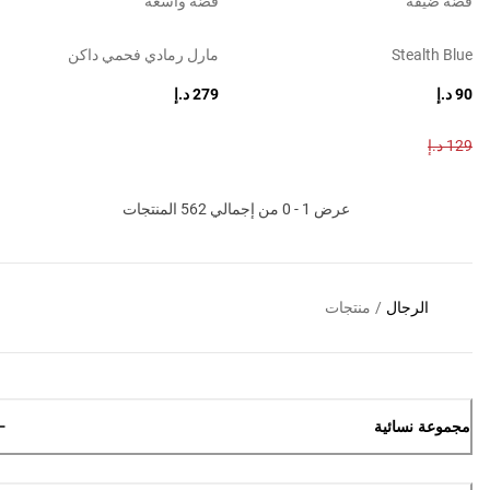
قصّة ضيقة
قصّة واسعة
Stealth Blue
مارل رمادي فحمي داكن
90 د.إ
279 د.إ
129 د.إ
عرض 1 - 0 من إجمالي 562 المنتجات
الرجال
/
منتجات
مجموعة نسائية