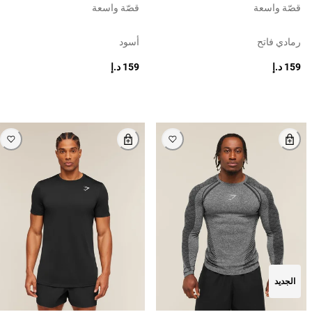
قصّة واسعة
قصّة واسعة
رمادي فاتح
أسود
159 د.إ
159 د.إ
الجديد