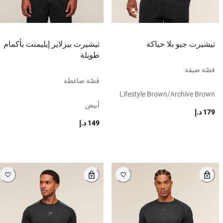
تيشيرت جيو بلا حياكة
تيشيرت بيزلاير إيليمنت بأكمام
طويلة
قصّة ضيقة
قصّة ضاغطة
Lifestyle Brown/archive Brown
أبيض
179 د.إ
149 د.إ