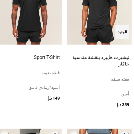
الجديد
تيشيرت هايبرد بنقشة هندسية
Sport T-Shirt
جاكار
قصّة ضيقة
قصّة ضيقة
أسود/رمادي غامق
أسود
149 د.إ
359 د.إ