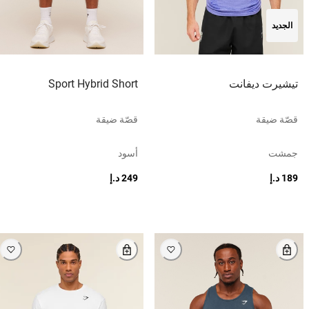
الجديد
تيشيرت ديفانت
Sport Hybrid Short
قصّة ضيقة
قصّة ضيقة
جمشت
أسود
189 د.إ
249 د.إ