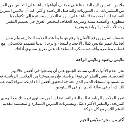
ملابس التمرين الرجالية لدينا على مختلف أنواعها تساعد على التخلص من العر
من التيشيرتات إلى الشورتات والبناطيل الرياضية وأكثر. كما أن ملابس التمرين
النسائية لدينا مصممة لتساعد على سهولة التحرك، مستندة إلى تكنولوجيا
متطورة، وأقمشة متينة وسريعة الجفاف للتخلص العرق في تصميم الليقنز
وحمالات الصدر الرياضية وغيرها.
شغفنا بالتمرين ورفع الأثقال بالرفع هو ما بدأ هذه العلامة التجارية، ولم ننس
أصالتنا. تتميز ملابس كمال الأجسام للنساء والرجال لدينا بتصميم كلاسيكي، مع
قصات معاصرة وأقمشة مبتكرة لمساعدتك على تعزيز مستوى أداءك.
ملابس رياضية وملابس الراحة
نحن نقدم الأدوات التي تساعد الجميع على أن يصبحوا في أفضل حالاتهم
الشخصية. بغض النظر عن نوع الرياضة. فإن مجموعتنا من الملابس الرياضية قد
تم تصميمها لتمنحك الدعم الذي تحتاجه لتحقيق أفضل أداء لديك، سواء كنت عل
التراك، أو في صالة الجيم، أو في الاستوديو.
تعزز الملابس الرياضية الرجالية والنسائية لدينا من مستوى تدريباتك مع الهودي
المريحة، والليقنز الأكثر دعمًا، وتيشيرتات التمرين المبتكرة والمصممة لتقديم
الدعم اللازم مع كل حركة.
أكثر من مجرد ملابس للجيم