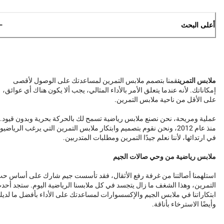
أعلى البحث
ملابس التمرين
قمنا بتصمم ملابس التمرين لمساعدتك على الوصول لأقصى
إمكاناتك. لأنه عندما يتعلق الأمر بالأداء المثالي، يجب ألا يكون هناك أي عوائق،
على الأقل من ناحية ملابس التمرين.
عملية ومريحة، نحن نصنع ملابس رياضية تسمح لك بالحركة بحرية وبدون قيود.
منذ عام 2012، ونحن نقوم بتصميم وابتكار ملابس التمرين التي يرغب الرياضيو
في ارتدائها، لأننا نعلم جيدًا التمرين ومطلبات المتدربين.
ملابس رياضية من وحي صالات الجيم
استلهمنا أصالتنا من غرفة رفع الأثقال، فقد تأسست جيم شارك على أساس ح
التمرين، وهذا الشغف ما زال يتجسد في كل ملابسنا الرياضية اليوم. ستجد أحد
ابتكاراتنا في ملابس الجيم والإكسسوارات لمساعدتك على الأداء بأفضل ما لدي
وأيضًا الاسترخاء بأناقة.