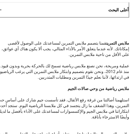
أعلى البحث
ملابس التمرين
قمنا بتصمم ملابس التمرين لمساعدتك على الوصول لأقصى
إمكاناتك. لأنه عندما يتعلق الأمر بالأداء المثالي، يجب ألا يكون هناك أي عوائق،
على الأقل من ناحية ملابس التمرين.
عملية ومريحة، نحن نصنع ملابس رياضية تسمح لك بالحركة بحرية وبدون قيود.
منذ عام 2012، ونحن نقوم بتصميم وابتكار ملابس التمرين التي يرغب الرياضيو
في ارتدائها، لأننا نعلم جيدًا التمرين ومطلبات المتدربين.
ملابس رياضية من وحي صالات الجيم
استلهمنا أصالتنا من غرفة رفع الأثقال، فقد تأسست جيم شارك على أساس ح
التمرين، وهذا الشغف ما زال يتجسد في كل ملابسنا الرياضية اليوم. ستجد أحد
ابتكاراتنا في ملابس الجيم والإكسسوارات لمساعدتك على الأداء بأفضل ما لدي
وأيضًا الاسترخاء بأناقة.
ملابس التمرين الرجالية لدينا على مختلف أنواعها تساعد على التخلص من العر