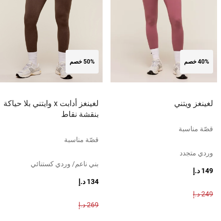
40% خصم
50% خصم
لغينغز ويتني
لغينغز أدابت x وايتني بلا حياكة
بنقشة نقاط
قصّة مناسبة
قصّة مناسبة
وردي متجدد
بني ناعم/ وردي كستنائي
149 د.إ
134 د.إ
249 د.إ
269 د.إ