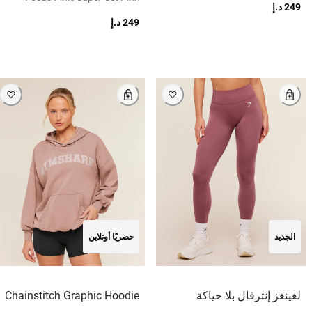
249 د.إ
249 د.إ
الجديد
حصريًا أونلاين
لغينغز إنترفال بلا حياكة
Chainstitch Graphic Hoodie