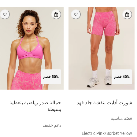
40% خصم
50% خصم
شورت أدابت بنقشة جلد فهد
حمالة صدر رياضية بتغطية
بسيطة
قصّة مناسبة
دعم خفيف
Electric Pink/sorbet Yellow