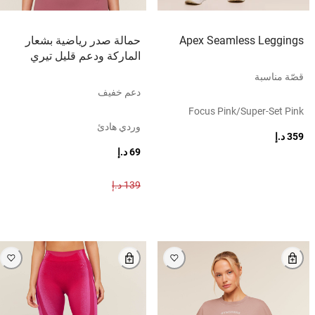
Apex Seamless Leggings
حمالة صدر رياضية بشعار
الماركة ودعم قليل تيري
قصّة مناسبة
دعم خفيف
Focus Pink/super-Set Pink
وردي هادئ
359 د.إ
69 د.إ
139 د.إ