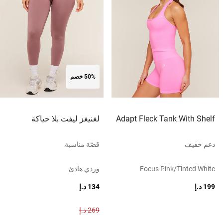
50% خصم
Adapt Fleck Tank With Shelf
لغنيغز ليفت بلا حياكة
دعم خفيف
قصّة مناسبة
Focus Pink/tinted White
وردي هادئ
199 د.إ
134 د.إ
269 د.إ