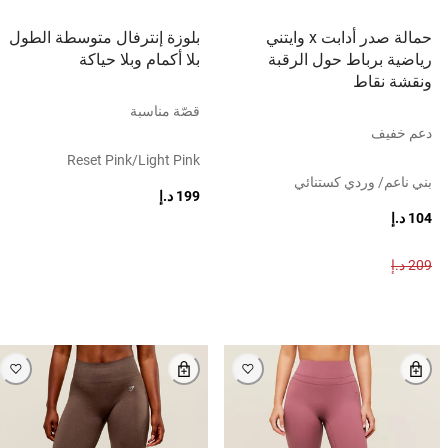
حمالة صدر أدابت x وايتني
بلوزة إنترفال متوسطة الطول
رياضية برباط حول الرقبة
بلا أكمام وبلا حياكة
ونقشة نقاط
قصّة مناسبة
دعم خفيف
Reset Pink/light Pink
بني ناعم/ وردي كستنائي
199 د.إ
104 د.إ
209 د.إ