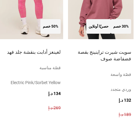
30% خصم
حصريًا أونلاين
50% خصم
سويت شيرت تراينينج بقصة
لغينغز أدابت بنقشة جلد فهد
فضفاضة صوف
قصّة مناسبة
قصّة واسعة
Electric Pink/sorbet Yellow
وردي متجدد
134 د.إ
132 د.إ
269 د.إ
189 د.إ