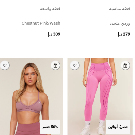
قصّة مناسبة
قصّة واسعة
وردي متجدد
Chestnut Pink/wash
279 د.إ
309 د.إ
حصريًا أونلاين
50% خصم