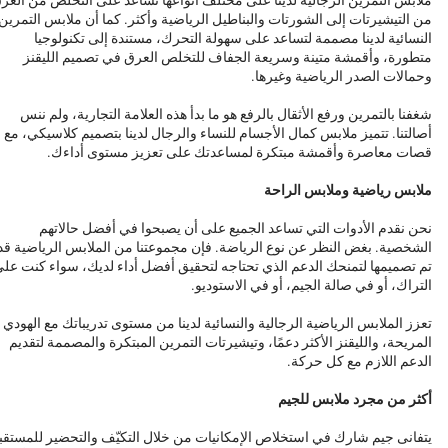
من التيشيرتات إلى الشورتات والبناطيل الرياضية وأكثر. كما أن ملابس التمرين
النسائية لدينا مصممة لتساعد على سهولة التحرك، مستندة إلى تكنولوجيا
متطورة، وأقمشة متينة وسريعة الجفاف للتخلص العرق في تصميم الليقنز
وحمالات الصدر الرياضية وغيرها.
شغفنا بالتمرين ورفع الأثقال بالرفع هو ما بدأ هذه العلامة التجارية، ولم ننس
أصالتنا. تتميز ملابس كمال الأجسام للنساء والرجال لدينا بتصميم كلاسيكي، مع
قصات معاصرة وأقمشة مبتكرة لمساعدتك على تعزيز مستوى أداءك.
ملابس رياضية وملابس الراحة
نحن نقدم الأدوات التي تساعد الجميع على أن يصبحوا في أفضل حالاتهم
الشخصية. بغض النظر عن نوع الرياضة. فإن مجموعتنا من الملابس الرياضية قد
تم تصميمها لتمنحك الدعم الذي تحتاجه لتحقيق أفضل أداء لديك، سواء كنت عل
التراك، أو في صالة الجيم، أو في الاستوديو.
تعزز الملابس الرياضية الرجالية والنسائية لدينا من مستوى تدريباتك مع الهودي
المريحة، والليقنز الأكثر دعمًا، وتيشيرتات التمرين المبتكرة والمصممة لتقديم
الدعم اللازم مع كل حركة.
أكثر من مجرد ملابس للجيم
يتفانى جيم شارك في استخلاص الإمكانيات من خلال التكيّف والتحضير للمستقب