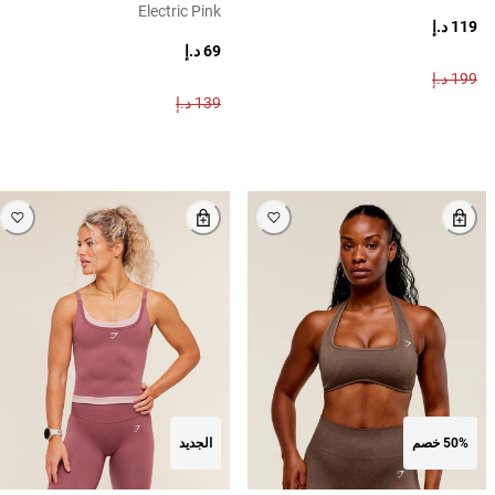
Electric Pink
119 د.إ
69 د.إ
199 د.إ
139 د.إ
50% خصم
الجديد