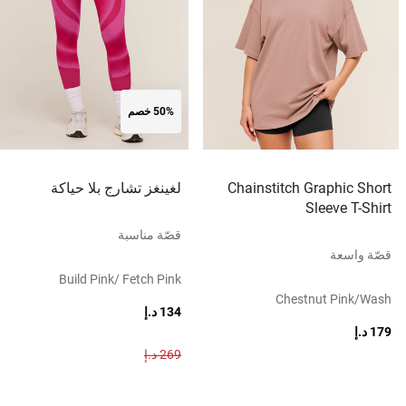
50% خصم
Chainstitch Graphic Short
لغينغز تشارج بلا حياكة
Sleeve T-Shirt
قصّة مناسبة
قصّة واسعة
Build Pink/ Fetch Pink
Chestnut Pink/wash
134 د.إ
179 د.إ
269 د.إ