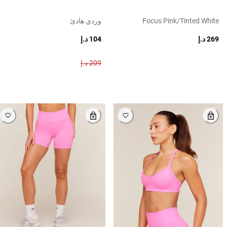
Focus Pink/tinted White
وردي هادئ
269 د.إ
104 د.إ
209 د.إ