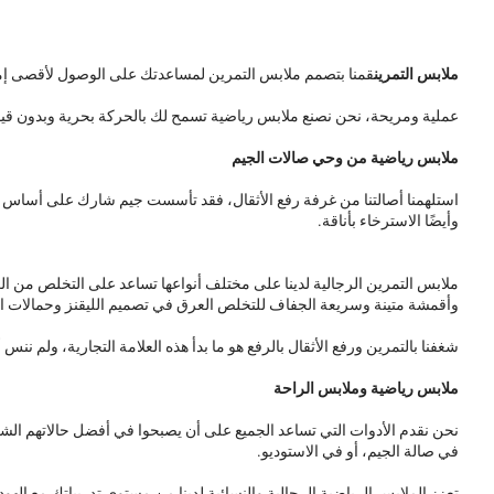
ملابس التمرين
قمنا بتصمم ملابس التمرين لمساعدتك على الوصول لأقصى إمكانا
عملية ومريحة، نحن نصنع ملابس رياضية تسمح لك بالحركة بحرية وبدون قيود. منذ عام 2012، ونحن نقوم بتصميم وابتكار ملابس التمرين التي يرغب الرياضيون في ارتدائها، لأننا نعلم جيدًا 
ملابس رياضية من وحي صالات الجيم
استلهمنا أصالتنا من غرفة رفع الأثقال، فقد تأسست جيم شارك على أساس حب
وأيضًا الاسترخاء بأناقة.
ملابس التمرين الرجالية لدينا على مختلف أنواعها تساعد على التخلص من الع
وأقمشة متينة وسريعة الجفاف للتخلص العرق في تصميم الليقنز وحمالات ال
شغفنا بالتمرين ورفع الأثقال بالرفع هو ما بدأ هذه العلامة التجارية، ولم
ملابس رياضية وملابس الراحة
نحن نقدم الأدوات التي تساعد الجميع على أن يصبحوا في أفضل حالاتهم الشخ
في صالة الجيم، أو في الاستوديو.
تعزز الملابس الرياضية الرجالية والنسائية لدينا من مستوى تدريباتك مع الهود