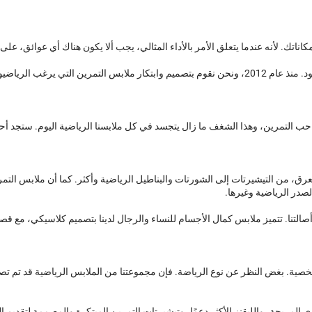
تك. لأنه عندما يتعلق الأمر بالأداء المثالي، يجب ألا يكون هناك أي عوائق، على 
التمرين ومطلبات المتدربين.
 التمرين، وهذا الشغف ما زال يتجسد في كل ملابسنا الرياضية اليوم. ستجد أحد
رق، من التيشيرتات إلى الشورتات والبناطيل الرياضية وأكثر. كما أن ملابس التم
صدر الرياضية وغيرها.
 ننس أصالتنا. تتميز ملابس كمال الأجسام للنساء والرجال لدينا بتصميم كلاسيكي،
صية. بغض النظر عن نوع الرياضة. فإن مجموعتنا من الملابس الرياضية قد تم تصم
ي المريحة، والليقنز الأكثر دعمًا، وتيشيرتات التمرين المبتكرة والمصممة لتقديم 