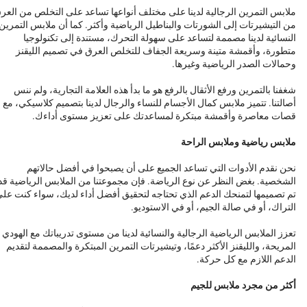
ملابس التمرين الرجالية لدينا على مختلف أنواعها تساعد على التخلص من العر
من التيشيرتات إلى الشورتات والبناطيل الرياضية وأكثر. كما أن ملابس التمرين
النسائية لدينا مصممة لتساعد على سهولة التحرك، مستندة إلى تكنولوجيا
متطورة، وأقمشة متينة وسريعة الجفاف للتخلص العرق في تصميم الليقنز
وحمالات الصدر الرياضية وغيرها.
شغفنا بالتمرين ورفع الأثقال بالرفع هو ما بدأ هذه العلامة التجارية، ولم ننس
أصالتنا. تتميز ملابس كمال الأجسام للنساء والرجال لدينا بتصميم كلاسيكي، مع
قصات معاصرة وأقمشة مبتكرة لمساعدتك على تعزيز مستوى أداءك.
ملابس رياضية وملابس الراحة
نحن نقدم الأدوات التي تساعد الجميع على أن يصبحوا في أفضل حالاتهم
الشخصية. بغض النظر عن نوع الرياضة. فإن مجموعتنا من الملابس الرياضية قد
تم تصميمها لتمنحك الدعم الذي تحتاجه لتحقيق أفضل أداء لديك، سواء كنت عل
التراك، أو في صالة الجيم، أو في الاستوديو.
تعزز الملابس الرياضية الرجالية والنسائية لدينا من مستوى تدريباتك مع الهودي
المريحة، والليقنز الأكثر دعمًا، وتيشيرتات التمرين المبتكرة والمصممة لتقديم
الدعم اللازم مع كل حركة.
أكثر من مجرد ملابس للجيم