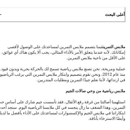
أعلى البحث
ملابس التمرين
قمنا بتصمم ملابس التمرين لمساعدتك على الوصول لأقصى
إمكاناتك. لأنه عندما يتعلق الأمر بالأداء المثالي، يجب ألا يكون هناك أي عوائق،
على الأقل من ناحية ملابس التمرين.
عملية ومريحة، نحن نصنع ملابس رياضية تسمح لك بالحركة بحرية وبدون قيود.
منذ عام 2012، ونحن نقوم بتصميم وابتكار ملابس التمرين التي يرغب الرياضيو
في ارتدائها، لأننا نعلم جيدًا التمرين ومطلبات المتدربين.
ملابس رياضية من وحي صالات الجيم
استلهمنا أصالتنا من غرفة رفع الأثقال، فقد تأسست جيم شارك على أساس ح
التمرين، وهذا الشغف ما زال يتجسد في كل ملابسنا الرياضية اليوم. ستجد أحد
ابتكاراتنا في ملابس الجيم والإكسسوارات لمساعدتك على الأداء بأفضل ما لدي
وأيضًا الاسترخاء بأناقة.