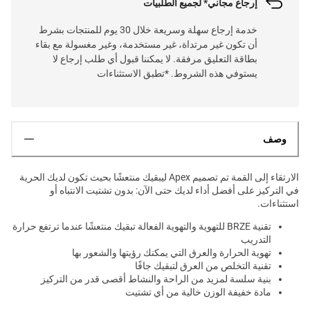
إرجاع مجاني* لجميع الطلبيات
خدمة إرجاع سهلة وسريعة خلال 30 يوم للمنتجات بشرط
أن تكون غير مرتداة، غير مستخدمة، وغير مغسولة مع بقاء
بطاقة التعليق مرفقة. لا يمكننا قبول أي طلب إرجاع لا
يستوفي هذه الشروط. *تطبق الاستثناءات
وصف
الارتقاء إلى القمة تم تصميم Apex ليبقيك منتعشًا بحيث تكون لديك الحرية
في التركيز على أفضل أداء لديك حتى الآن: بدون تشتيت الانتباه أو
استثناءات.
تقنية BRZE للتهوية والتهوية الفعالة تبقيك منتعشًا عندما ترتفع حرارة
التدريب
تهوية الحرارة والعرق التي يمكنك رؤيتها والشعور بها
تقنية التخلص من العرق لتبقيك جافًا
بنية سلسة لمزيد من الراحة والنشاط أقصى قدر من التركيز
مادة خفيفة الوزن خالية من أي تشتيت