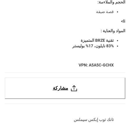
الحجم والملاءمة:
قصة ضيقة
li>
المواد والعناية :
تقنية BRZE المتميزة
83% نايلون، 17% بوليستر
VPN: A5A5C-GCHX
مشاركة
تانك توب إبكس سيملس