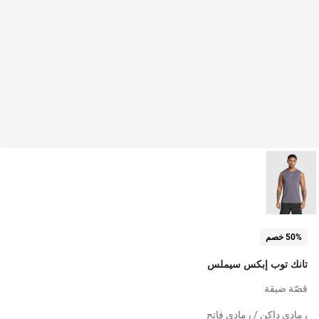
50% خصم
تانك توب إبكس سيملس
قصّة ضيقة
رمادي داكن / رمادي فاتح