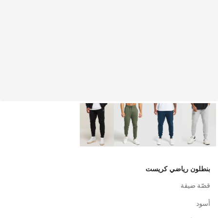
بنطلون رياضي كريست
قصّة ضيقة
أسود