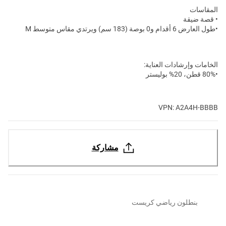
المقاسات
• قصة ضيقة
•طول العارض 6 أقدام و0 بوصة (183 سم) ويرتدي مقاس متوسط M
الخامات وإرشادات العناية:
•80% قطن، 20% بوليستر
VPN: A2A4H-BBBB
مشاركة
بنطلون رياضي كريست