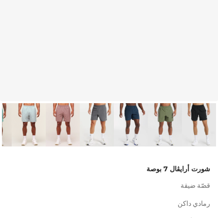
شورت أرايڤال 7 بوصة
قصّة ضيقة
رمادي داكن