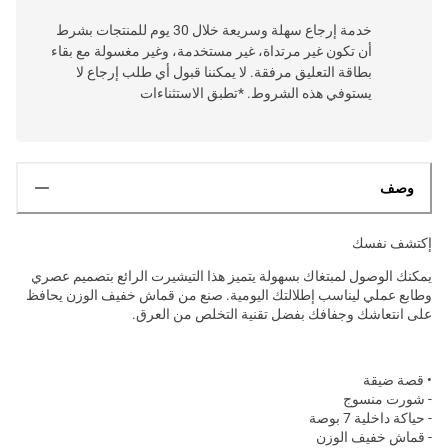
خدمة إرجاع سهلة وسريعة خلال 30 يوم للمنتجات بشرط
أن تكون غير مرتداة، غير مستخدمة، وغير مغسولة مع بقاء
بطاقة التعليق مرفقة. لا يمكننا قبول أي طلب إرجاع لا
يستوفي هذه الشروط. *تطبق الاستثناءات
وصف
إكتشف نفسك
يمكنك الوصول لمبتغاك بسهولة يتميز هذا التيشيرت الرائع بتصميم عصري
وطابع عملي ليناسب إطلالتك اليومية. صنع من قماش خفيف الوزن يحافظ
على انتعاشك وجفافك بفضل تقنية التخلص من العرق.
• قصة ضيقة
- شورت منسوج
- حياكة داخلية 7 بوصة
- قماش خفيف الوزن