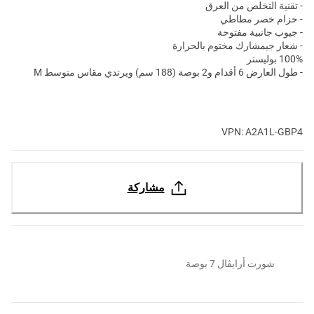
- تقنية التخلص من العرق
- حزام خصر مطاطي
- جيوب جانبية مفتوحة
- شعار جيمشارك مختوم بالحرارة
100% بوليستر
- طول العارض 6 أقدام و2 بوصة (188 سم) ويرتدي مقاس متوسط M
VPN: A2A1L-GBP4
مشاركة
شورت أرايڤال 7 بوصة