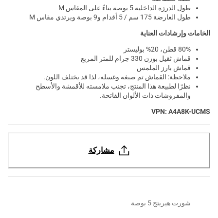
طول الدرزة الداخلية 5 بوصة بناءً على المقاس M
طول العارضة 175 سم / 5 أقدام و9 بوصة ويرتدي مقاس M
الخامات وإرشادات العناية
80% قطن، 20% بوليستر
قماش ثقيل بوزن 330 جرام للمتر المربع
قماش بارز الملمس
ملاحظة: القماش تم صبغه وغسله، لذا قد يختلف اللون.
نظرًا لطبيعة هذا المنتج، تجنب ملامسته للأقمشة والأسطح
والمفروشات ذات الألوان الفاتحة.
VPN: A4A8K-UCMS
مشاركة
شورت هيريتج 5 بوصة