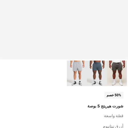
50% خصم
شورت هيريتج 5 بوصة
قصّة واسعة
أزرق تيتانيوم