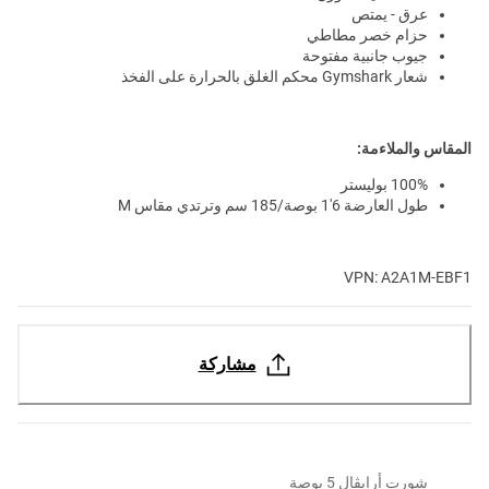
عرق - يمتص
حزام خصر مطاطي
جيوب جانبية مفتوحة
شعار Gymshark محكم الغلق بالحرارة على الفخذ
المقاس والملاءمة:
100% بوليستر
طول العارضة 6'1 بوصة/185 سم وترتدي مقاس M
VPN: A2A1M-EBF1
مشاركة
شورت أرايڤال 5 بوصة