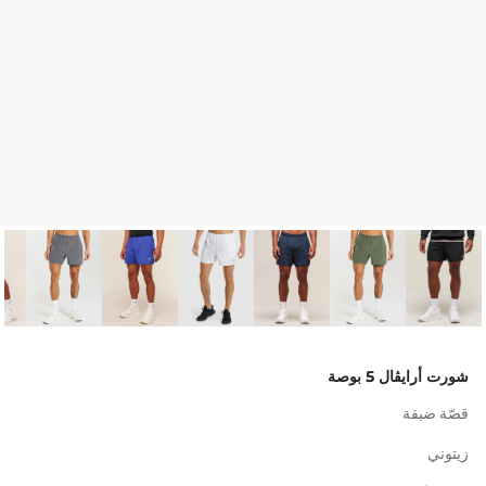
شورت أرايڤال 5 بوصة
قصّة ضيقة
زيتوني