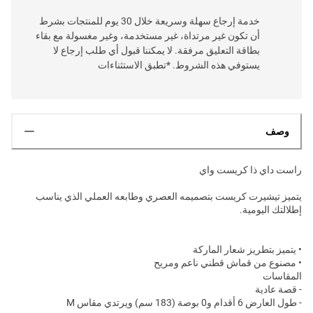
خدمة إرجاع سهلة وسريعة خلال 30 يوم للمنتجات بشرط
أن تكون غير مرتداة، غير مستخدمة، وغير مغسولة مع بقاء
بطاقة التعليق مرفقة. لا يمكننا قبول أي طلب إرجاع لا
يستوفي هذه الشروط. *تطبق الاستثناءات
وصف
راست داي ذا كريست واي
يتميز تيشيرت كريست بتصميمه العصري وطابعه العملي الذي يناسب
إطلالتك اليومية.
• يتميز بتطريز شعار الماركة
• مصنوع من قماش قطني ناعم ومريح
المقاسات
- قصة عادية
- طول العارض 6 أقدام و0 بوصة (183 سم) ويرتدي مقاس M