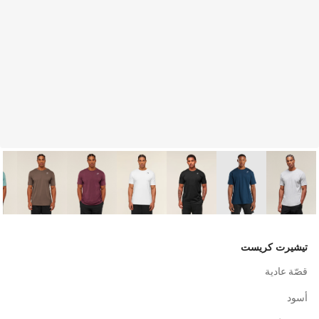
تيشيرت كريست
قصّة عادية
أسود