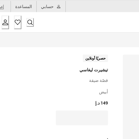
حسابي
المساعدة
عر
حصريًا أونلاين
تيشيرت ليغاسي
قصّة ضيقة
أبيض
149 د.إ