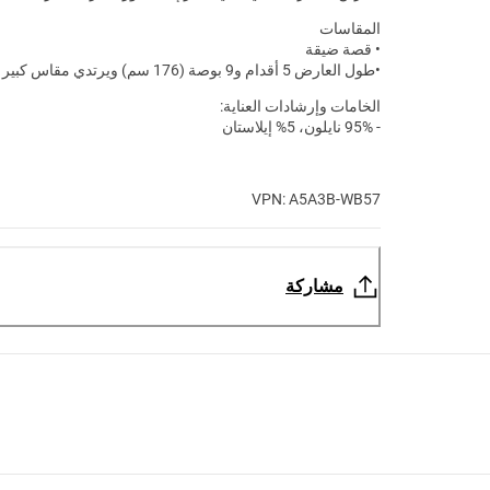
المقاسات
• قصة ضيقة
•طول العارض 5 أقدام و9 بوصة (176 سم) ويرتدي مقاس كبير L
الخامات وإرشادات العناية:
- 95% نايلون، 5% إيلاستان
VPN: A5A3B-WB57
مشاركة