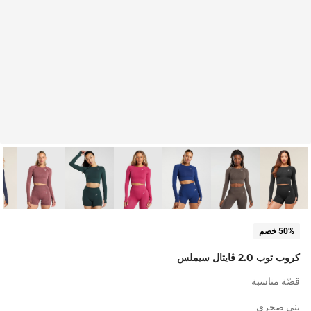
50% خصم
كروب توب 2.0 ڤايتال سيملس
قصّة مناسبة
بني صخري