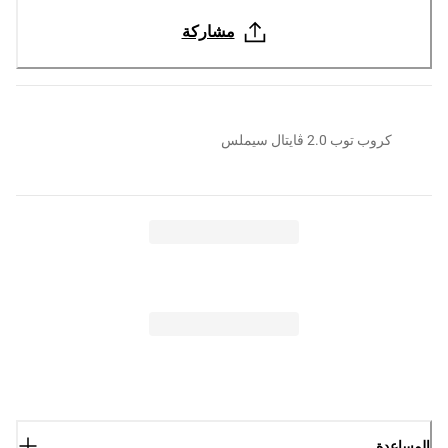
مشاركة
كروب توب 2.0 ڤايتال سيملس
المساعدة