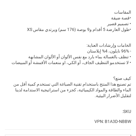
المقاسات
•قصة ضيقة
• تصميم قصير
•
طول العارضة
5 أقدام و9 بوصة (176 سم) ويرتدي مقاس XS
الخامات وإرشادات العناية:
- 96% نايلون، 4% إيلاستان
• تنظف بالغسالة بماء بارد مع نفس الألوان أو الألوان المشابهة
• لا تستخدمو التنظيف الجاف، أو الكي، او منعمات الأقمشة أو المبيضات
كيف صنع؟
تم تصنيع هذا المنتج باستخدام تقنية الصباغة التي تستخدم كمية أقل من
الماء والطاقة والمواد الكيميائية، كجزء من استراتيجية الاستدامة لدينا
لتقليل الأضرار البيئية.
SKU:
VPN: B1A3D-NBBW