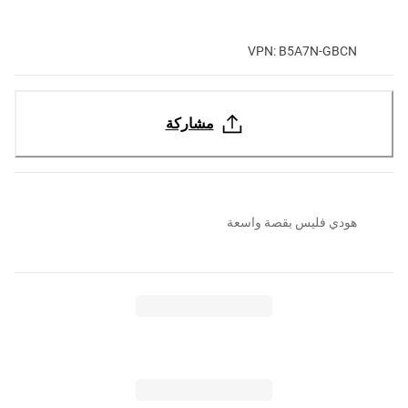
VPN: B5A7N-GBCN
مشاركة
هودي فليس بقصة واسعة