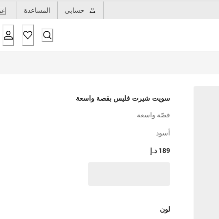
حسابي
المساعدة
عر
سويت شيرت فليس بقصة واسعة
قصّة واسعة
أسود
189 د.إ
لون