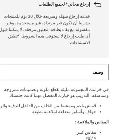
إرجاع مجاني* لجميع الطلبيات
خدمة إرجاع سهلة وسريعة خلال 30 يوم للمنتجات
بشرط أن تكون غير مرتداة، غير مستخدمة، وغير
مغسولة مع بقاء بطاقة التعليق مرفقة. لا يمكننا قبول
أي طلب إرجاع لا يستوفي هذه الشروط. *تطبق
الاستثناءات
وصف
في خزانتك المجموعة مليئة بقطع ملونة وتصميمات ممزوجة
ومتناسقة، التدريب هو خيارك المفضل مهما كانت جلستك.
قماش ناعم وممشط من الخلف من الداخل للدفء والر
حواف وأساور مضلعة لملاءمة نظيفة
المقاس والملاءمة :
مقاس كبير
< /ul>