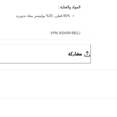
المواد والعناية :
80% قطن، 20% بوليستر معاد تدويره
VPN: B5A9R-BB2J
مشاركة