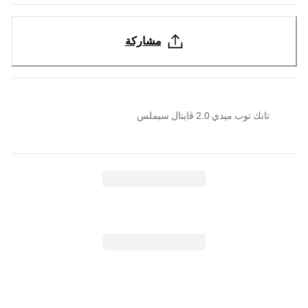
مشاركة
تانك توب ميدي 2.0 ڤايتال سيملس