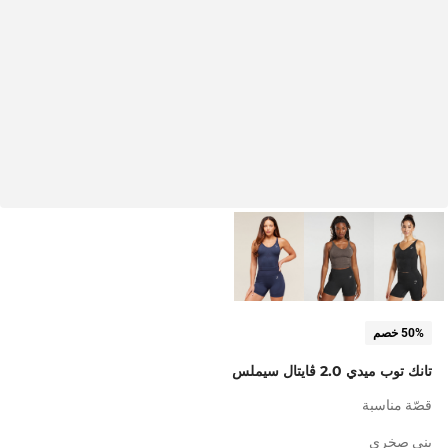
50% خصم
تانك توب ميدي 2.0 ڤايتال سيملس
قصّة مناسبة
بني صخري