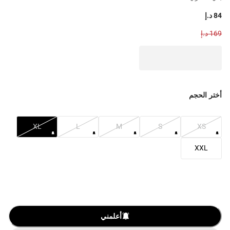
84 د.إ
169 د.إ
أختر الحجم
XL
L
M
S
XS
XXL
أعلمني