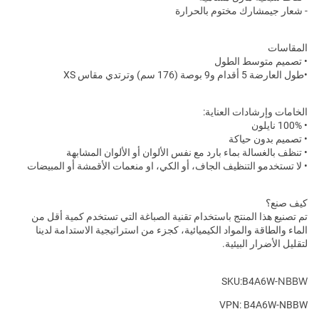
- شعار جيمشارك مختوم بالحرارة
المقاسات
• تصميم متوسط الطول
•طول العارضة 5 أقدام و9 بوصة (176 سم) وترتدي مقاس XS
الخامات وإرشادات العناية:
• 100% نايلون
• تصميم بدون حياكة
• تنظف بالغسالة بماء بارد مع نفس الألوان أو الألوان المشابهة
• لا تستخدمو التنظيف الجاف، أو الكي، او منعمات الأقمشة أو المبيضات
كيف صنع؟
تم تصنيع هذا المنتج باستخدام تقنية الصباغة التي تستخدم كمية أقل من
الماء والطاقة والمواد الكيميائية، كجزء من استراتيجية الاستدامة لدينا
لتقليل الأضرار البيئية.
NBBW
SKU:B4A6W-
VPN: B4A6W-NBBW