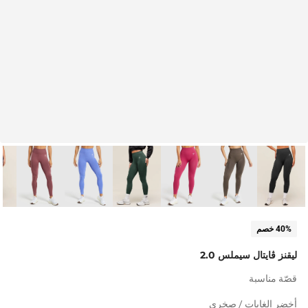
40% خصم
ليقنز ڤايتال سيملس 2.0
قصّة مناسبة
أخضر الغابات / صخري