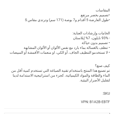
المقاسات
•تصميم بخصر مرتفع
•طول العارضة 5 أقدام و7 بوصة (171 سم) وترتدي مقاس S
الخامات وإرشادات العناية:
- 93% نايلون، 7% إيلاستان
• تصميم بدون حياكة
• تنظف بالغسالة بماء بارد مع نفس الألوان أو الألوان المشابهة
• لا تستخدمو التنظيف الجاف، أو الكي، او منعمات الأقمشة أو المبيضات
كيف صنع؟
تم تصنيع هذا المنتج باستخدام تقنية الصباغة التي تستخدم كمية أقل من
الماء والطاقة والمواد الكيميائية، كجزء من استراتيجية الاستدامة لدينا
لتقليل الأضرار البيئية.
SKU:
VPN: B1A2B-EBTF