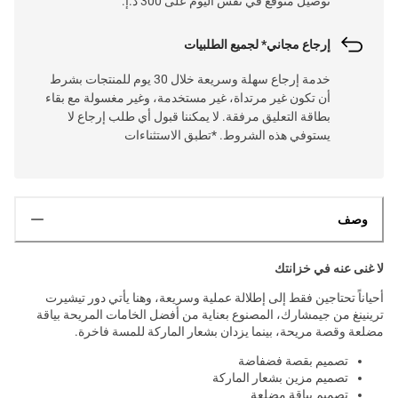
توصيل متوقع في نفس اليوم على 300 د.إ.
إرجاع مجاني* لجميع الطلبيات
خدمة إرجاع سهلة وسريعة خلال 30 يوم للمنتجات بشرط
أن تكون غير مرتداة، غير مستخدمة، وغير مغسولة مع بقاء
بطاقة التعليق مرفقة. لا يمكننا قبول أي طلب إرجاع لا
يستوفي هذه الشروط. *تطبق الاستثناءات
وصف
لا غنى عنه في خزانتك
أحياناً تحتاجين فقط إلى إطلالة عملية وسريعة، وهنا يأتي دور تيشيرت
ترينينغ من جيمشارك، المصنوع بعناية من أفضل الخامات المريحة بياقة
مضلعة وقصة مريحة، بينما يزدان بشعار الماركة للمسة فاخرة.
تصميم بقصة فضفاضة
تصميم مزين بشعار الماركة
تصميم بياقة مضلعة