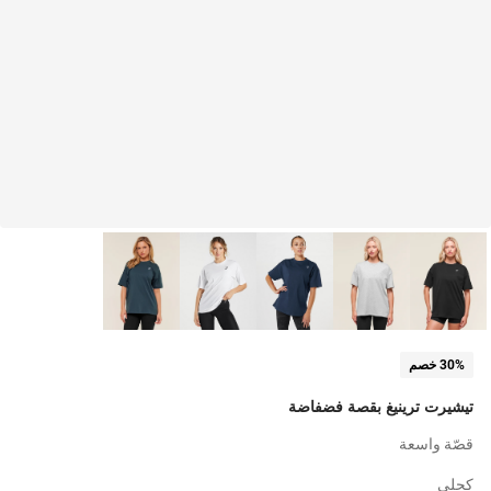
30% خصم
تيشيرت ترينيغ بقصة فضفاضة
قصّة واسعة
كحلي