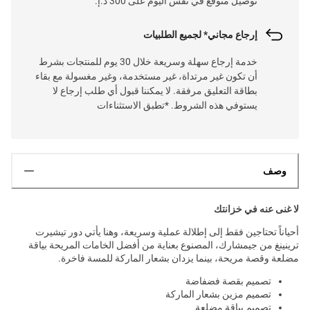
توصيل متوقع في نفس اليوم على 300 د.إ.
إرجاع مجاني* لجميع الطلبيات
خدمة إرجاع سهلة وسريعة خلال 30 يوم للمنتجات بشرط
أن تكون غير مرتداة، غير مستخدمة، وغير مغسولة مع بقاء
بطاقة التعليق مرفقة. لا يمكننا قبول أي طلب إرجاع لا
يستوفي هذه الشروط. *تطبق الاستثناءات
وصف
لا غنى عنه في خزانتك
أحياناً تحتاجين فقط إلى إطلالة عملية وسريعة، وهنا يأتي دور تيشيرت
ترينينغ من جيمشارك، المصنوع بعناية من أفضل الخامات المريحة بياقة
مضلعة وقصة مريحة، بينما يزدان بشعار الماركة للمسة فاخرة.
تصميم بقصة فضفاضة
تصميم مزين بشعار الماركة
تصميم بياقة مضلعة