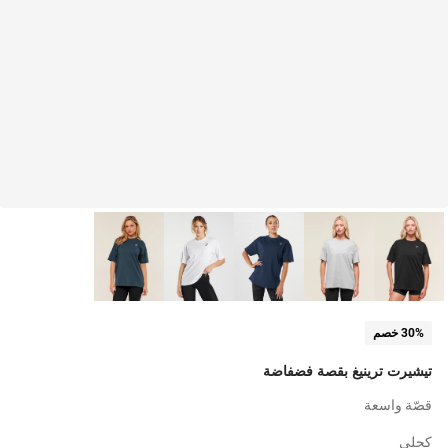
30% خصم
تيشيرت ترينيغ بقصة فضفاضة
قصّة واسعة
كحلي