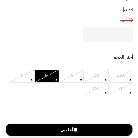
74 د.إ
149 د.إ
أختر الحجم
L
M
S
XS
XXS
XXL
XL
أعلمني