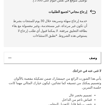
توصيل متوقع في نفس اليوم على 300 د.إ.
إرجاع مجاني* لجميع الطلبيات
خدمة إرجاع سهلة وسريعة خلال 30 يوم للمنتجات بشرط
أن تكون غير مرتداة، غير مستخدمة، وغير مغسولة مع بقاء
بطاقة التعليق مرفقة. لا يمكننا قبول أي طلب إرجاع لا
يستوفي هذه الشروط. *تطبق الاستثناءات
وصف
لا غنى عنه في خزانتك
يأتي هذا الشورت الرائع من جيمشارك ضمن تشكيلة مفعمة بالألوان
وتصميم يمكنك من تنسيقه كما تشائين، ليكون خيارك المثالي مهما كانت
جلسة التمرين.
تصميم بخصر عال
قماش ناعم من الداخل
خصر برباط قابل للتعديل المقاس