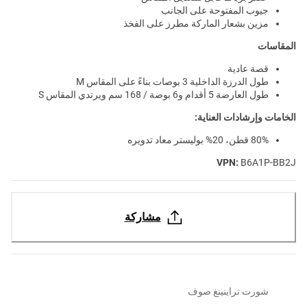
جيوب المفتوحة على الجانب
مزين بشعار الماركة مطرز على الفخذ
المقاسات
قصة عادية
طول الدرزة الداخلية 3 بوصات بناءً على المقاس M
طول العارضة 5 أقدام و6 بوصة / 168 سم ويرتدي المقاس S
الخامات وإرشادات العناية:
80% قطن، 20% بوليستر معاد تدويره
VPN:
B6A1P-BB2J
مشاركة
شورت تراينينغ صوف