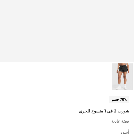
70% خصم
شورت 2 في 1 منسوج للجري
قصّة عادية
أسود