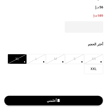
56 د.إ
189 د.إ
أختر الحجم
XL
L
M
S
XS
XXL
أعلمني