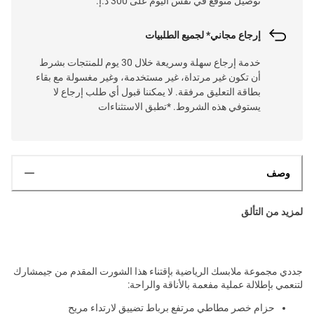
توصيل متوقع في نفس اليوم على 300 د.إ.
إرجاع مجاني* لجميع الطلبيات
خدمة إرجاع سهلة وسريعة خلال 30 يوم للمنتجات بشرط
أن تكون غير مرتداة، غير مستخدمة، وغير مغسولة مع بقاء
بطاقة التعليق مرفقة. لا يمكننا قبول أي طلب إرجاع لا
يستوفي هذه الشروط. *تطبق الاستثناءات
وصف
لمزيد من التألق
جددي مجموعة ملابسك الرياضية بإقتناء هذا الشورت المقدم من جيمشارك
لتنعمي بإطلالة عملية مفعمة بالأناقة والراحة:
حزام خصر مطاطي مرتفع برباط تضييق لارتداء مريح