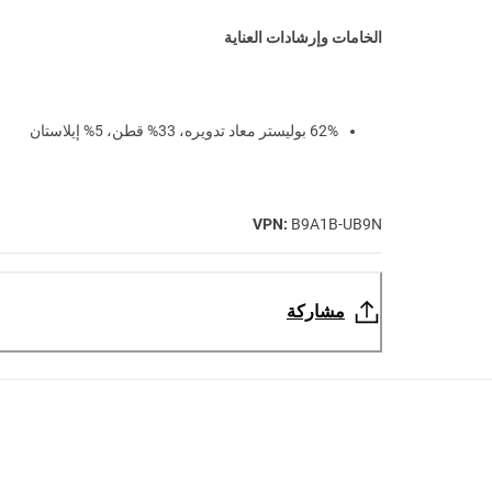
الخامات وإرشادات العناية
62% بوليستر معاد تدويره، 33% قطن، 5% إيلاستان
VPN:
B9A1B-UB9N
مشاركة