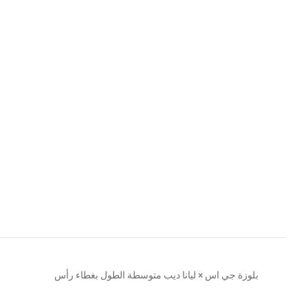
بلوزة جي اس × ليانا ديب متوسطة الطول بغطاء رأس