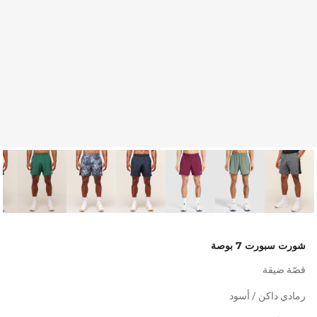
شورت سبورت 7 بوصة
قصّة ضيقة
رمادي داكن / أسود