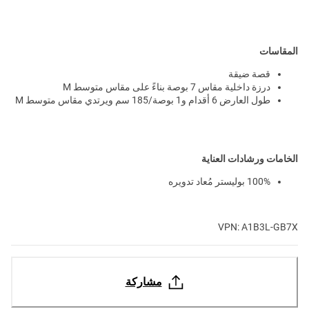
المقاسات
قصة ضيقة
درزة داخلية مقاس 7 بوصة بناءً على مقاس متوسط M
طول العارض 6 أقدام و1 بوصة/185 سم ويرتدي مقاس متوسط M
الخامات ورشادات العناية
100% بوليستر مُعاد تدويره
VPN: A1B3L-GB7X
مشاركة