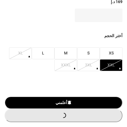
169 د.إ
أختر الحجم
XL
L
M
S
XS
XXXL
3XL
XXL
أعلمني
G
.