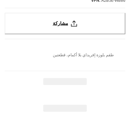
VPN:
A2B5E-WB86
مشاركة
طقم بلوزة إفريداي بلا أكمام، قطعتين