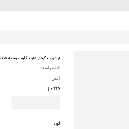
تيشيرت كونديشنينغ كلوب بقصة فضف
قصّة واسعة
أبيض
179 د.إ
لون