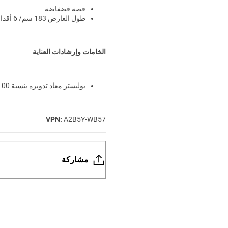
قصة فضفاضة
طول العارض 183 سم/ 6 أقدام ويرتدي مقاس M
الخامات وإرشادات العناية
بوليستر معاد تدويره بنسبة 100%
VPN:
A2B5Y-WB57
مشاركة