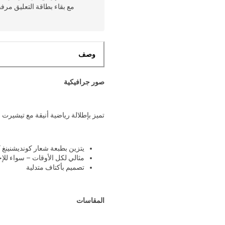
مع بقاء بطاقة التعليق مرف
وصف
صور جرافيكية
تميز بإطلالة رياضية أنيقة مع تيشير
يتزين بطبعة شعار كونديشنينغ
مثالي لكل الأوقات – سواء للإحم
تصميم بأكتاف متدلية
المقاسات