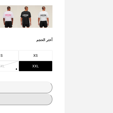
أختر الحجم
S
XS
3XL
XXL