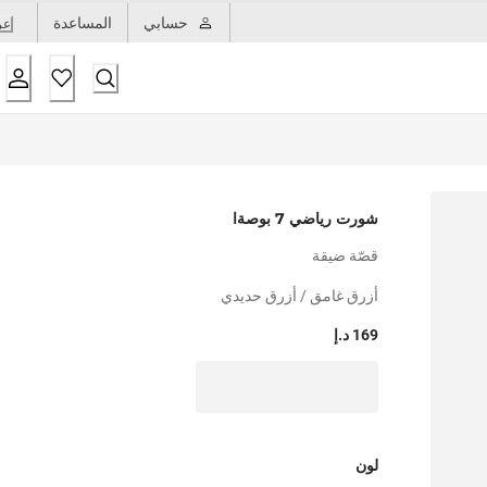
حسابي
المساعدة
عر
شورت رياضي 7 بوصةا
قصّة ضيقة
أزرق غامق / أزرق حديدي
169 د.إ
لون