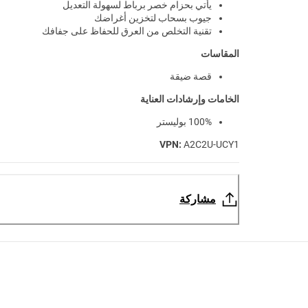
يأتي بحزام خصر برباط لسهولة التعديل
جيوب بسحاب لتخزين أغراضك
تقنية التخلص من العرق للحفاظ على جفافك
المقاسات
قصة ضيقة
الخامات وإرشادات العناية
100% بوليستر
VPN:
A2C2U-UCY1
مشاركة