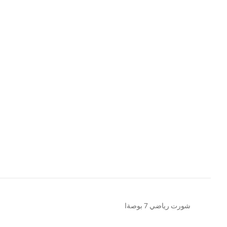
شورت رياضي 7 بوصةا