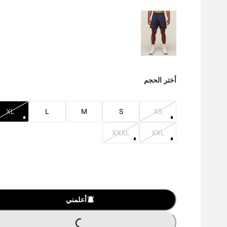
أختر الحجم
XL
L
M
S
XS
XXXL
XXL
أعلمني
LOADING...