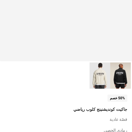
50% خصم
جاكيت كونديشنينج كلوب رياضي
قصّة عادية
رمادي الحصى