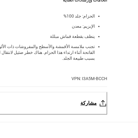
الخامات وإرشادات العناية
الحزام: جلد 100%
الإبزيم: معدن
ينظف بقطعة قماش مبللة
تجنب ملامسة الأقمشة والأسطح والمفروشات ذات الألو
الفاتحة أثناء ارتداء هذا الحزام. هناك خطر ضئيل لانتقال 
بسبب طبيعة الجلد.
VPN: I3A5M-BCCH
مشاركة