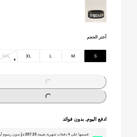
أختر الحجم
XXL
XL
L
M
S
O
A
D
I
N
G
.
.
L
.
O
A
D
I
N
G
.
.
L
.
ادفع اليوم. بدون فوائد
قسمها على 4 دفعات شهرية بقيمة
207.25 د.إ
بدون رسوم أو