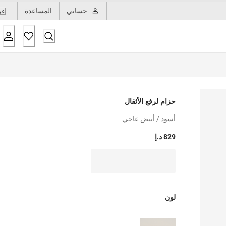
حسابي
المساعدة
عر
حزام لرفع الأثقال
أسود / أبيض عاجي
829 د.إ
لون