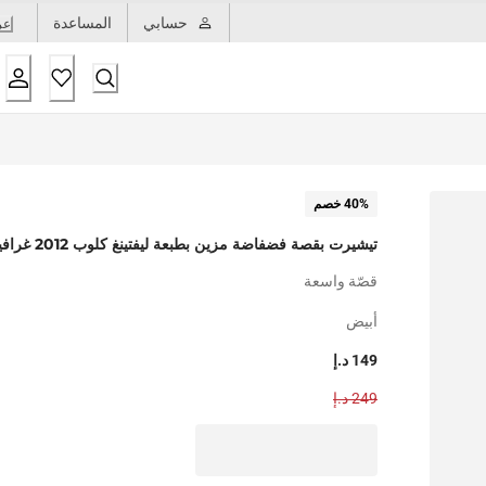
حسابي
المساعدة
عر
40% خصم
تيشيرت بقصة فضفاضة مزين بطبعة ليفتينغ كلوب 2012 غرافيكية
قصّة واسعة
أبيض
149 د.إ
249 د.إ