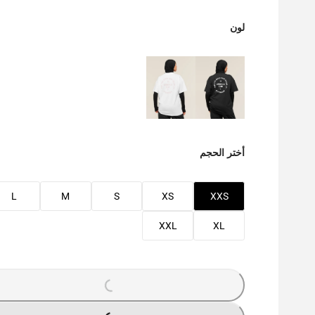
لون
أختر الحجم
L
M
S
XS
XXS
XXL
XL
G
.