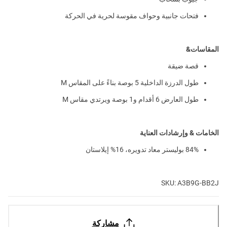
فتحات جانبية وحواف مقوسة لحرية في الحركة
المقاسات&
قصة ضيقة
طول الدرزة الداخلية 5 بوصة بناءً على المقاس M
طول العارض 6 أقدام و1 بوصة ويرتدي مقاس M
الخامات & وإرشادات العناية
84% بوليستر معاد تدويره، 16% إيلاستان
SKU: A3B9G-BB2J
مشاركة