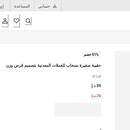
حسابي
المساعدة
عر
51% خصم
حقيبة صغيرة بسحاب للعملات المعدنية بتصميم قرص وزن
وردي
39 د.إ
79 د.إ