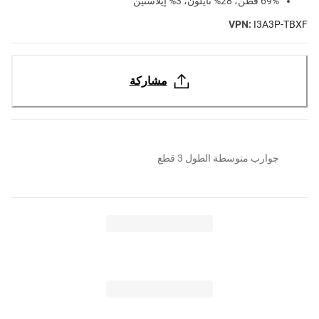
69% قطن، 28% نايلون، 3% إيلاستين
VPN:
I3A3P-TBXF
مشاركة
جوارب متوسطة الطول 3 قطع