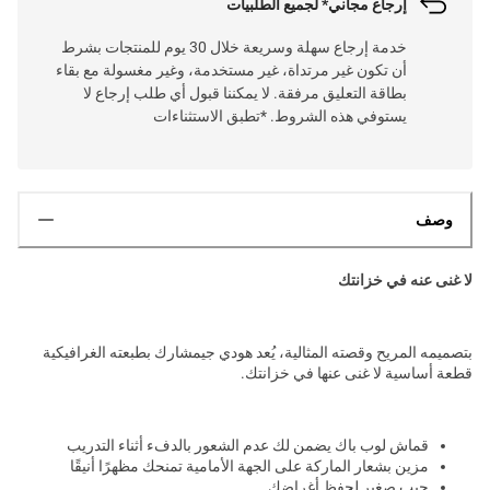
إرجاع مجاني* لجميع الطلبيات
خدمة إرجاع سهلة وسريعة خلال 30 يوم للمنتجات بشرط
أن تكون غير مرتداة، غير مستخدمة، وغير مغسولة مع بقاء
بطاقة التعليق مرفقة. لا يمكننا قبول أي طلب إرجاع لا
يستوفي هذه الشروط. *تطبق الاستثناءات
وصف
لا غنى عنه في خزانتك
بتصميمه المريح وقصته المثالية، يُعد هودي جيمشارك بطبعته الغرافيكية
قطعة أساسية لا غنى عنها في خزانتك.
قماش لوب باك يضمن لك عدم الشعور بالدفء أثناء التدريب
مزين بشعار الماركة على الجهة الأمامية تمنحك مظهرًا أنيقًا
جيب صغير لحفظ أغراضك