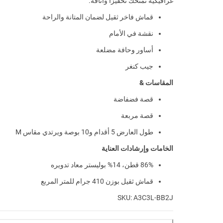
غرافيكية تمنحك تحفيزا وأناقة.
قماش فاخر ثقيل لضمان المتانة والراحة
نقشة في الأمام
أساور وحافة مضلعة
جيب كنغر
المقاسات &
قصة فضفاضة
قصة مربعة
طول العارض 5 أقدام و10 بوصة ويرتدي مقاس M
الخامات وإرشادات العناية
86% قطن، 14% بوليستر معاد تدويره
قماش ثقيل بوزن 410 جرام للمتر المربع
SKU: A3C3L-BB2J