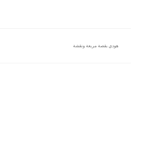
هودي بقصة مربعة ونقشة