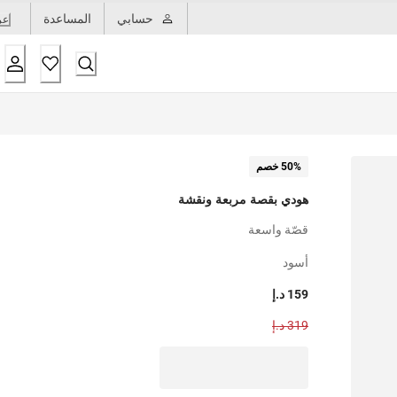
حسابي
المساعدة
عر
50% خصم
هودي بقصة مربعة ونقشة
قصّة واسعة
أسود
159 د.إ
319 د.إ