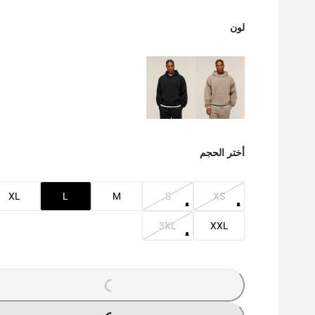
لون
أختر الحجم
XL
L
M
S
XS
3XL
XXL
G
.