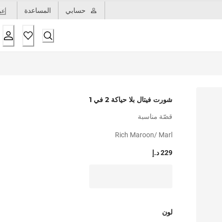
حسابي
المساعدة
عر
شورت فيتال بلا حياكة 2 في 1
قصّة مناسبة
Rich Maroon/ Marl
229 د.إ
لون