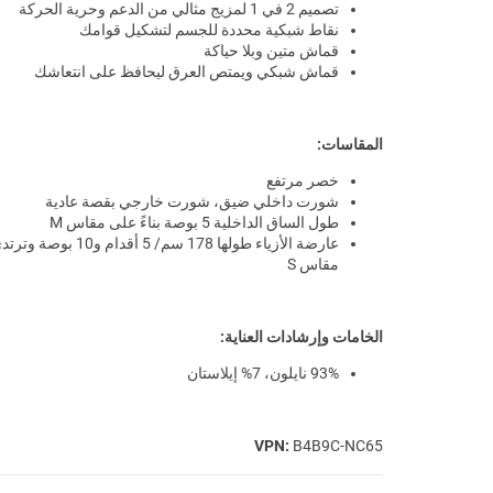
تصميم 2 في 1 لمزيج مثالي من الدعم وحرية الحركة
نقاط شبكية محددة للجسم لتشكيل قوامك
قماش متين وبلا حياكة
قماش شبكي ويمتص العرق ليحافظ على انتعاشك
المقاسات:
خصر مرتفع
شورت داخلي ضيق، شورت خارجي بقصة عادية
طول الساق الداخلية 5 بوصة بناءً على مقاس M
عارضة الأزياء طولها 178 سم/ 5 أقدام و10 بوصة و
مقاس S
الخامات وإرشادات العناية:
93% نايلون، 7% إيلاستان
VPN:
B4B9C-NC65