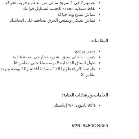
تصميم 2 في 1 لمزيج مثالي من الدعم وحرية الحركة
نقاط شبكية محددة للجسم لتشكيل قوامك
قماش متين وبلا حياكة
قماش شبكي ويمتص العرق ليحافظ على انتعاشك
المقاسات:
خصر مرتفع
شورت داخلي ضيق، شورت خارجي بقصة عادية
طول الساق الداخلية 5 بوصة بناءً على مقاس M
عارضة الأزياء طولها 178 سم/ 5 أقدام و10 بوصة و
مقاس S
الخامات وإرشادات العناية:
93% نايلون، 7% إيلاستان
VPN:
B4B9C-NC65