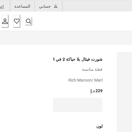
حسابي
المساعدة
عر
شورت فيتال بلا حياكة 2 في 1
قصّة مناسبة
Rich Maroon/ Marl
229 د.إ
لون