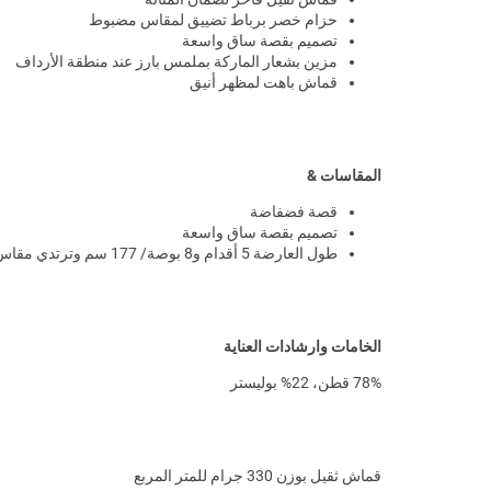
حزام خصر برباط تضييق لمقاس مضبوط
تصميم بقصة ساق واسعة
مزين بشعار الماركة بملمس بارز عند منطقة الأرداف
قماش باهت لمظهر أنيق
المقاسات &
قصة فضفاضة
تصميم بقصة ساق واسعة
طول العارضة 5 أقدام و8 بوصة/ 177 سم وترتدي مقاس S
الخامات وارشادات العناية
78% قطن، 22% بوليستر
قماش ثقيل بوزن 330 جرام للمتر المربع