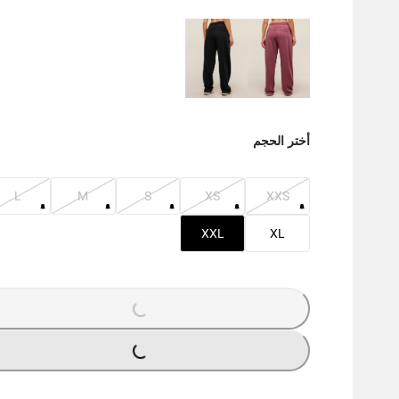
أختر الحجم
L
M
S
XS
XXS
XXL
XL
LOADING...
LOADING...