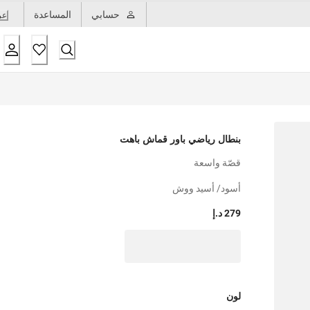
حسابي
المساعدة
عر
بنطال رياضي باور قماش باهت
قصّة واسعة
أسود/ أسيد ووش
279 د.إ
لون