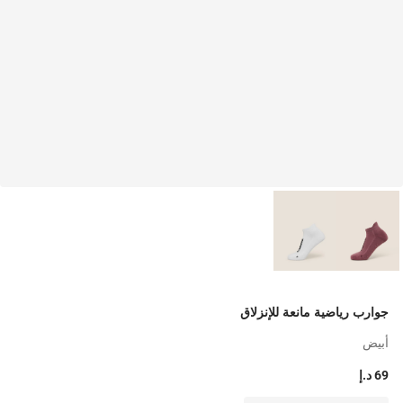
جوارب رياضية مانعة للإنزلاق
أبيض
69 د.إ