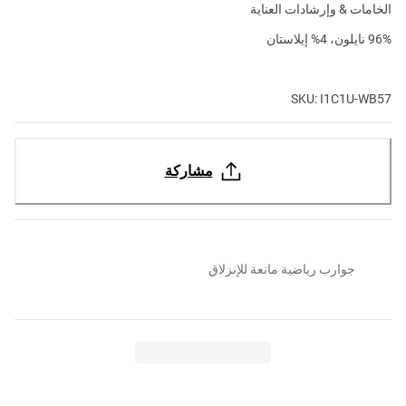
الخامات & وإرشادات العناية
96% نايلون، 4% إيلاستان
SKU: I1C1U-WB57
مشاركة
جوارب رياضية مانعة للإنزلاق