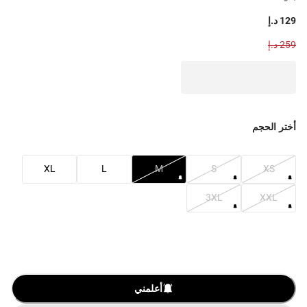
129 د.إ
259 د.إ
أختر الحجم
XL
L
M
S
XS
3XL
XXL
أعلمني