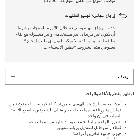
توصيل متوقع في نفس اليوم على 300 د.إ.
إرجاع مجاني* لجميع الطلبيات
خدمة إرجاع سهلة وسريعة خلال 30 يوم للمنتجات بشرط
أن تكون غير مرتداة، غير مستخدمة، وغير مغسولة مع بقاء
بطاقة التعليق مرفقة. لا يمكننا قبول أي طلب إرجاع لا
يستوفي هذه الشروط. *تطبق الاستثناءات
وصف
لمظهر مفعم بالأناقة والراحة
أبدعت جيمشارك هذا الهودي ضمن تشكيلة كريست المصنوعة من
قماش متين ناعم، مما يجعله خيار مثالي للشغوفين بالقطع الأنيقة
العملية في آن واحد.
شعور بالراحة والدفء مع طبقة داخلية من صوف ناعم
غطاء رأس قابل للتعديل برباط تضييق
جيوب جانبية لتخزين أغراضك