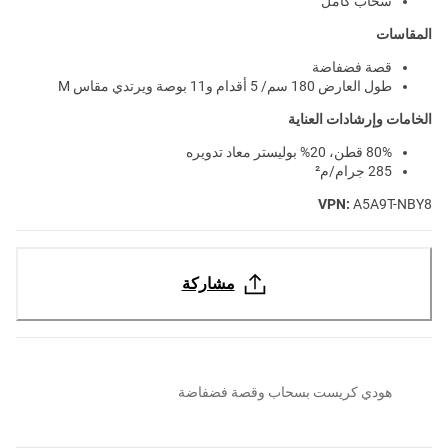
سحاب كامل
المقاسات
قصة فضفاضة
طول العارض 180 سم/ 5 أقدام و11 بوصة ويرتدي مقاس M
الخامات وإرشادات العناية
80% قطن، 20% بوليستر معاد تدويره
285 جرام/م²
VPN:
A5A9T-NBY8
مشاركة
هودي كريست بسحاب وقصة فضفاضة