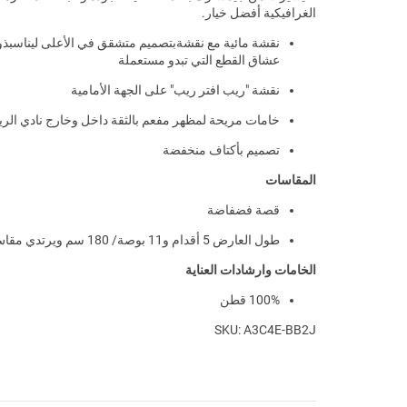
الغرافيكية أفضل خيار.
نقشة مائية مع نقشةبتصميم متشقق في الأعلى ليناسبذ
عشاق القطع التي تبدو مستعملة
نقشة "ريب افتر ريب" على الجهة الأمامية
خامات مريحة لمظهر مفعم بالثقة داخل وخارج نادي الري
تصميم بأكتاف منخفضة
المقاسات
قصة فضفاضة
طول العارض 5 أقدام و11 بوصة/ 180 سم ويرتدي مقاس M
الخامات وارشادات العناية
100% قطن
SKU: A3C4E-BB2J