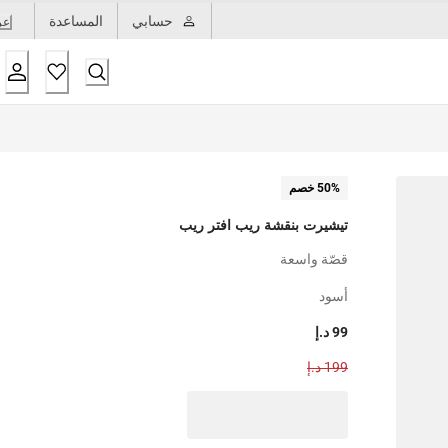
حسابي
المساعدة
عر
50% خصم
تيشيرت بنقشة ريب افتر ريب
قصّة واسعة
أسود
99 د.إ
199 د.إ