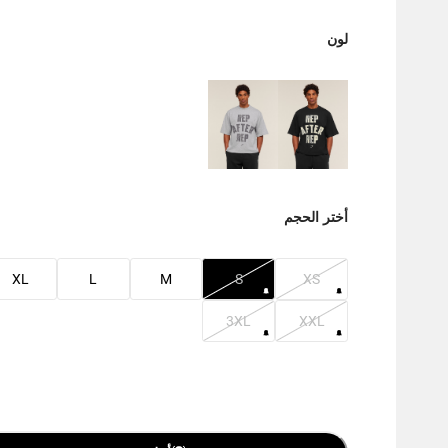
لون
أختر الحجم
XL
L
M
S
XS
3XL
XXL