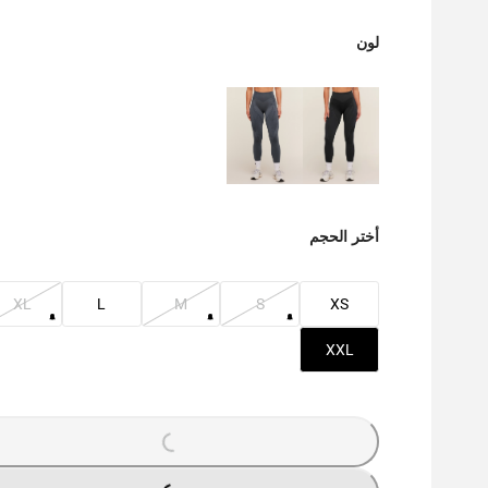
لون
أختر الحجم
XL
L
M
S
XS
XXL
LOADING...