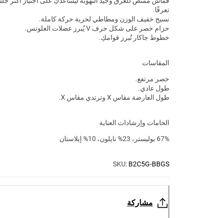
قماش ممتص للعرق وجيد التهوية ليساعدكِ على اجتياز أكثر جلس
تعرقًا.
نسيج خفيف الوزن ومطاطي لحرية حركة كاملة.
حزام خصر على شكل حرف V يُبرز عضلات الغلوتس.
خطوط جاكار تُبرز قوامكِ.
المقاسات
خصر مرتفع.
طول عادي.
طول العارضة مقاس X وترتدي مقاس X.
الخامات وإرشادات العناية
67% بوليستر، 23% نايلون، 10% إيلاستان
SKU:
B2C5G-BBGS
مشاركة