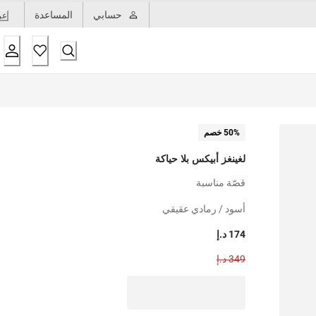
حسابي
المساعدة
عر
50% خصم
لغينغز أبيكس بلا حياكة
قصّة مناسبة
أسود / رمادي عقيقي
174 د.إ
349 د.إ