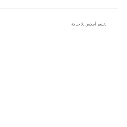
لغينغز أبيكس بلا حياكة