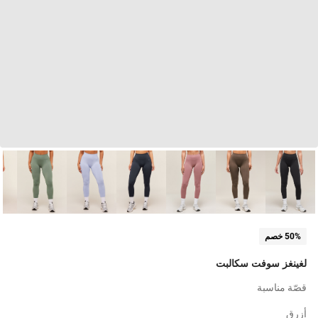
50% خصم
لغينغز سوفت سكالبت
قصّة مناسبة
أزرق