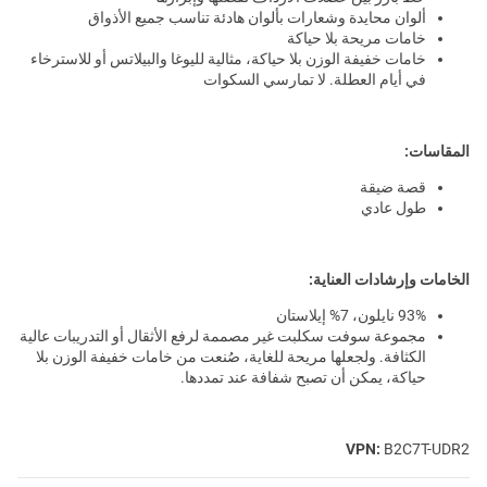
ألوان محايدة وشعارات بألوان هادئة تناسب جميع الأذواق
خامات مريحة بلا حياكة
خامات خفيفة الوزن بلا حياكة، مثالية لليوغا والبيلاتس أو للاسترخاء
في أيام العطلة. لا تمارسي السكوات
المقاسات:
قصة ضيقة
طول عادي
الخامات وإرشادات العناية:
93% نايلون، 7% إيلاستان
مجموعة سوفت سكلبت غير مصممة لرفع الأثقال أو التدريبات عالية
الكثافة. ولجعلها مريحة للغاية، صُنعت من خامات خفيفة الوزن بلا
حياكة، يمكن أن تصبح شفافة عند تمددها.
VPN:
B2C7T-UDR2