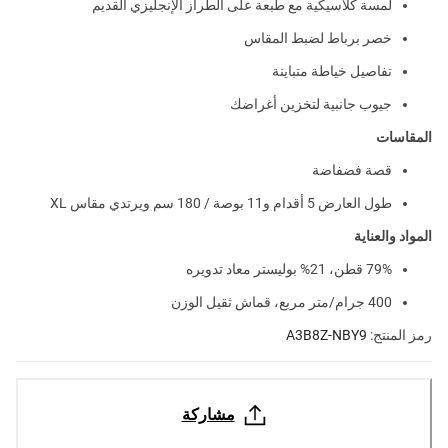
لمسة كلاسيكية مع طبعة على الطراز الإنجليزي القديم
خصر برباط لضبط المقاس
تفاصيل خياطة متباينة
جيوب جانبية لتخزين أغراضك
المقاسات
قصة فضفاضة
طول العارض 5 أقدام و11 بوصة / 180 سم ويرتدي مقاس XL
المواد والعناية
79% قطن، 21% بوليستر معاد تدويره
400 جرام/متر مربع، قماش ثقيل الوزن
رمز المنتج:
A3B8Z-NBY9
مشاركة