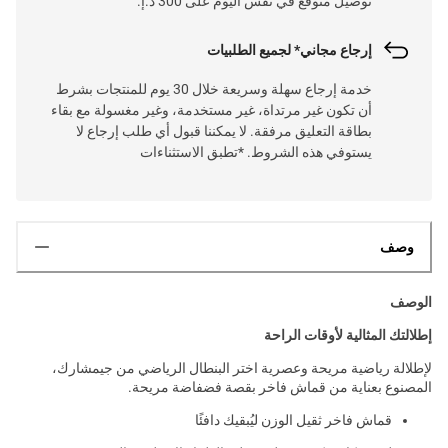
توصيل متوقع في نفس اليوم على 300 د.إ.
إرجاع مجاني* لجميع الطلبيات
خدمة إرجاع سهلة وسريعة خلال 30 يوم للمنتجات بشرط
أن تكون غير مرتداة، غير مستخدمة، وغير مغسولة مع بقاء
بطاقة التعليق مرفقة. لا يمكننا قبول أي طلب إرجاع لا
يستوفي هذه الشروط. *تطبق الاستثناءات
وصف
الوصف
إطلالتك المثالية لأوقات الراحة
لإطلالة رياضية مريحة وعصرية اختر البنطال الرياضي من جيمشارك،
المصنوع بعناية من قماش فاخر بقصة فضفاضة مريحة.
قماش فاخر ثقيل الوزن ليُبقيك دافئًا