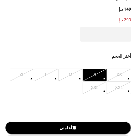
149 د.إ
299 د.إ
أختر الحجم
XL
L
M
S
XS
3XL
XXL
أعلمني