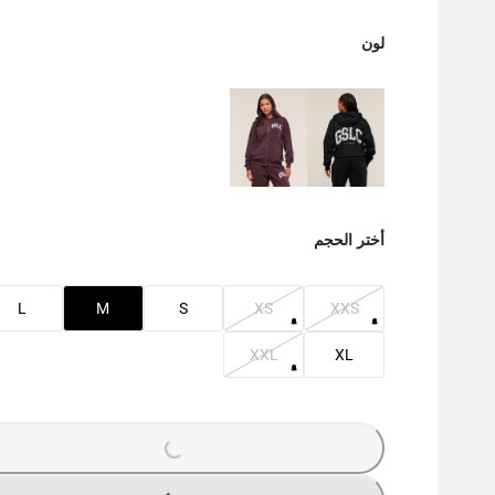
لون
أختر الحجم
L
M
S
XS
XXS
XXL
XL
G
.