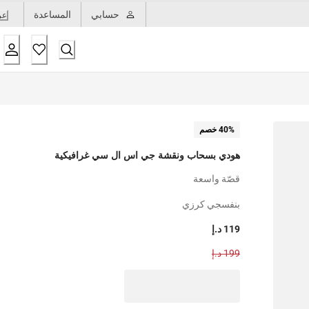
حسابي
المساعدة
عر
40% خصم
هودي بسحاب ونقشة جي اس ال سي غرافيكية
قصّة واسعة
بنفسجي كرزي
119 د.إ
199 د.إ