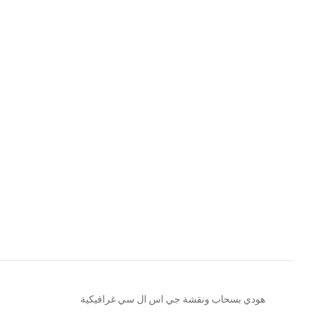
هودي بسحاب ونقشة جي اس ال سي غرافيكية